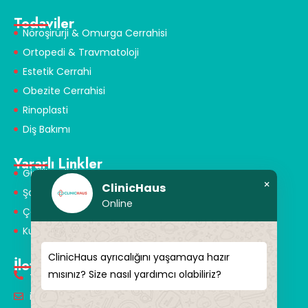
Tedaviler
Nöroşirürji & Omurga Cerrahisi
Ortopedi & Travmatoloji
Estetik Cerrahi
Obezite Cerrahisi
Rinoplasti
Diş Bakımı
Yararlı Linkler
Gizlilik Politikası
×
ClinicHaus
Şartlar ve Koşullar
Online
Çerez Politikası
Kullanım Koşulları
ClinicHaus ayrıcalığını yaşamaya hazır
İletişim
mısınız? Size nasıl yardımcı olabiliriz?
+90 549 616 07 15
info@clinichaus.com