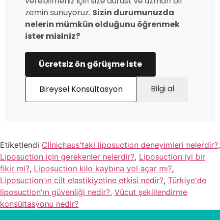
verebilmeniz için size dürüst ve uzman bir
zemin sunuyoruz.
Sizin durumunuzda
nelerin mümkün olduğunu öğrenmek
ister misiniz?
Ücretsiz ön görüşme iste
Bilgi al
Bireysel Konsültasyon
Etiketlendi
Clinichaus'taki liposuction deneyimleri nelerdir?
,
Liposuction için gerekenler nelerdir?
,
Liposuction iyi bir
fikir mi?
,
Liposuction kilo kaybına yol açar mı?
,
Liposuction'ın cilt elastikiyetine etkisi nedir?
,
Türkiye'de
liposuction'ın güvenliği nedir?
,
Vücut şekillendirme
konsültasyonu nedir?