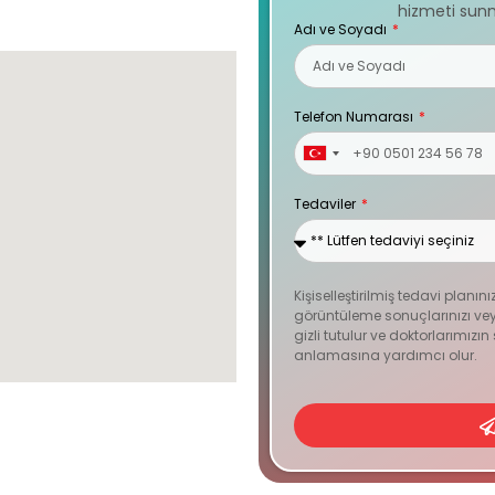
hizmeti sunm
Adı ve Soyadı
Telefon Numarası
Turkey
+90
Tedaviler
Kişiselleştirilmiş tedavi planını
görüntüleme sonuçlarınızı veya
gizli tutulur ve doktorlarımızı
anlamasına yardımcı olur.