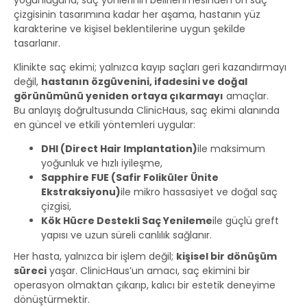
çizgisinin tasarımına kadar her aşama, hastanın yüz
karakterine ve kişisel beklentilerine uygun şekilde
tasarlanır.
Klinikte saç ekimi; yalnızca kayıp saçları geri kazandırmayı
değil,
hastanın özgüvenini, ifadesini ve doğal
görünümünü yeniden ortaya çıkarmayı
amaçlar.
Bu anlayış doğrultusunda ClinicHaus, saç ekimi alanında
en güncel ve etkili yöntemleri uygular:
DHI (Direct Hair Implantation)
ile maksimum
yoğunluk ve hızlı iyileşme,
Sapphire FUE (Safir Foliküler Ünite
Ekstraksiyonu)
ile mikro hassasiyet ve doğal saç
çizgisi,
Kök Hücre Destekli Saç Yenileme
ile güçlü greft
yapısı ve uzun süreli canlılık sağlanır.
Her hasta, yalnızca bir işlem değil;
kişisel bir dönüşüm
süreci
yaşar. ClinicHaus’un amacı, saç ekimini bir
operasyon olmaktan çıkarıp, kalıcı bir estetik deneyime
dönüştürmektir.