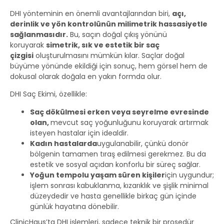
DHI yönteminin en önemli avantajlarından biri,
açı,
derinlik ve yön kontrolünün milimetrik hassasiyetle
sağlanmasıdır.
Bu, saçın doğal çıkış yönünü
koruyarak
simetrik, sık ve estetik bir saç
çizgisi
oluşturulmasını mümkün kılar. Saçlar doğal
büyüme yönünde ekildiği için sonuç, hem görsel hem de
dokusal olarak doğala en yakın formda olur.
DHI Saç Ekimi, özellikle:
Saç dökülmesi erken veya seyrelme evresinde
olan
,
mevcut saç yoğunluğunu koruyarak artırmak
isteyen hastalar için idealdir.
Kadın hastalarda
uygulanabilir, çünkü donör
bölgenin tamamen tıraş edilmesi gerekmez. Bu da
estetik ve sosyal açıdan konforlu bir süreç sağlar.
Yoğun tempolu yaşam süren kişiler
için uygundur;
işlem sonrası kabuklanma, kızarıklık ve şişlik minimal
düzeydedir ve hasta genellikle birkaç gün içinde
günlük hayatına dönebilir.
ClinicHaus’ta DHI işlemleri, sadece teknik bir prosedür