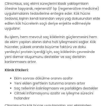
ClinicHaus, saç ekimi süreçlerini klasik yaklaşımların
ötesine taşıyarak, rejeneratif tıp (regenerative medicine)
uygulamalarını tedavilerine entegre eder. Kök hücre
tedavisi, kişinin kendi kanından veya yağ dokusundan elde
edilen kök hücrelerin saçlı deriye enjekte edilmesiyle
uygulanır.
Bu işlem, hem mevcut saç köklerinin güçlenmesini hem
de ekim yapılan alanın daha hızlı iyileşmesini sağlar. Kök
hücreler, yüksek oranda büyüme faktörü ve doku
yenileyici protein içerdiği için, saç köklerinin çevresinde
yeni damar oluşumunu destekler ve saç derisinin
kanlanmasını artırır.
Klinik Etkileri:
Ekim sonrası dökülme oranını azaltır
Yeni ekilen greftlerin tutunma oranını artırır
Saç tellerinin kalınlaşmasını ve parlaklığını destekler
Ciltteki inflamasyonu azaltır ve iyileşme sürecini
hızlandırır
ClinicHaus’ta kök hücre uygulamaları, saç ekiminden