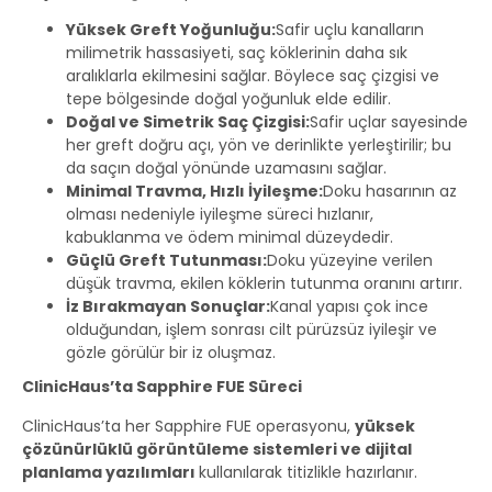
Yüksek Greft Yoğunluğu:
Safir uçlu kanalların
milimetrik hassasiyeti, saç köklerinin daha sık
aralıklarla ekilmesini sağlar. Böylece saç çizgisi ve
tepe bölgesinde doğal yoğunluk elde edilir.
Doğal ve Simetrik Saç Çizgisi:
Safir uçlar sayesinde
her greft doğru açı, yön ve derinlikte yerleştirilir; bu
da saçın doğal yönünde uzamasını sağlar.
Minimal Travma, Hızlı İyileşme:
Doku hasarının az
olması nedeniyle iyileşme süreci hızlanır,
kabuklanma ve ödem minimal düzeydedir.
Güçlü Greft Tutunması:
Doku yüzeyine verilen
düşük travma, ekilen köklerin tutunma oranını artırır.
İz Bırakmayan Sonuçlar:
Kanal yapısı çok ince
olduğundan, işlem sonrası cilt pürüzsüz iyileşir ve
gözle görülür bir iz oluşmaz.
ClinicHaus’ta Sapphire FUE Süreci
ClinicHaus’ta her Sapphire FUE operasyonu,
yüksek
çözünürlüklü görüntüleme sistemleri
ve
dijital
planlama yazılımları
kullanılarak titizlikle hazırlanır.