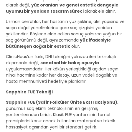
olarak değil,
yüz oranları ve genel estetik dengeyle
uyumlu bir yeniden tasarım süreci
olarak ele alınır.
Uzman cerrahlar, her hastanın yüz şekline, alın yapısına ve
saçın doğal yönelimlerine göre saç çizgisini yeniden
şekillendirir. Böylece elde edilen sonuç yalnızca yoğun bir
saç görünümü değil, aynı zamanda
yüz ifadesiyle
bütünleşen doğal bir estetik
olur.
ClinicHaus’un farkı, DHI tekniğini yalnızca ileri teknolojik
ekipmanla değil,
s
anatsal bir bakış açısıyla
uygulamasındadır. Her kökün yerleştirildiği açıdan saçın
nihai hacmine kadar her detay, uzun vadeli doğallık ve
hasta memnuniyeti hedefiyle planlanır.
Sapphire FUE Tekniği
Sapphire FUE (Safir Foliküler Ünite Ekstraksiyonu)
,
günümüz saç ekimi teknolojisinin en gelişmiş
yöntemlerinden biridir. Klasik FUE yönteminin temel
prensiplerini korur ancak kullanılan materyal ve teknik
hassasiyet açısından yeni bir standart getirir.