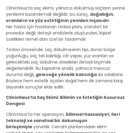
ClinicHaus’ta saç ekimi, yalnızca dökülmüş saçların yerine
yenilerini kazandırmak değildir; bu süreç,
doğallığın,
oranların ve yüz estetiğinin yeniden inşasıdır.
Her hasta için hazırlanan tedavi planı, standart bir
prosedür değil; detaylı analizlerle oluşturulan, kişisel
özellikleri temel alan özel bir tasarımdır.
Tedavi öncesinde; saç dökülmesinin tipi, donör bölge
yoğunluğu, saç teli kalınlığı, cilt yapısı, yüz oranları ve
gelecekteki saç dökülme olasılıkları detaylı biçimde
değerlendirilir. Bu kapsamlı analiz, yalnızca mevcut
duruma değil
,
geleceğe yönelik kalıcılığa
da odaklanır.
Böylece hem estetik açıdan doğal hem de zamana karşı
dayanıklı sonuçlar elde edilir.
ClinicHaus’ta Saç Ekimi: Bilimin ve Estetiğin Kusursuz
Dengesi
ClinicHaus’ta her operasyon,
bilimsel hassasiyet, ileri
teknoloji ve sanatsal bir dokunuşun
birleşimiyle
yönetilir. Cerrahi planlamadan ekim
yoğunluğuna, saç yönlerinin belirlenmesinden ön saç