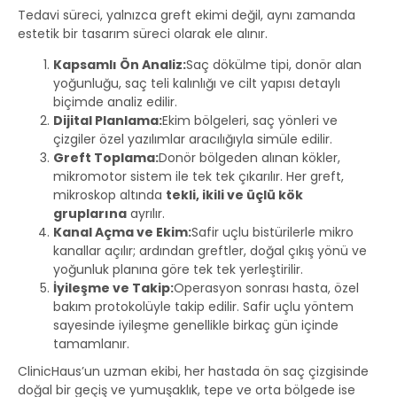
Tedavi süreci, yalnızca greft ekimi değil, aynı zamanda
estetik bir tasarım süreci olarak ele alınır.
Kapsamlı Ön Analiz:
Saç dökülme tipi, donör alan
yoğunluğu, saç teli kalınlığı ve cilt yapısı detaylı
biçimde analiz edilir.
Dijital Planlama:
Ekim bölgeleri, saç yönleri ve
çizgiler özel yazılımlar aracılığıyla simüle edilir.
Greft Toplama:
Donör bölgeden alınan kökler,
mikromotor sistem ile tek tek çıkarılır. Her greft,
mikroskop altında
tekli, ikili ve üçlü kök
gruplarına
ayrılır.
Kanal Açma ve Ekim:
Safir uçlu bistürilerle mikro
kanallar açılır; ardından greftler, doğal çıkış yönü ve
yoğunluk planına göre tek tek yerleştirilir.
İyileşme ve Takip:
Operasyon sonrası hasta, özel
bakım protokolüyle takip edilir. Safir uçlu yöntem
sayesinde iyileşme genellikle birkaç gün içinde
tamamlanır.
ClinicHaus’un uzman ekibi, her hastada ön saç çizgisinde
doğal bir geçiş ve yumuşaklık, tepe ve orta bölgede ise