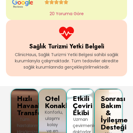
20 Yoruma Göre
Sağlık Turizmi Yetki Belgeli
ClinicHaus, Sağlık Turizmi Yetki Belgesi sahibi sağlık
kurumlarıyla çalışmaktadır. Tüm tedaviler akredite
sağlık kurumlarında gerçekleştirilmektedir.
Hızlı
Otel
Etkili
Sonrası
Havaalanı
Konaklaması
Çeviri
Bakım
Transferleri
Ekibi
&
Konforlu,
İyileşme
ulaşımı
Tüm
Uzman
kolay
Desteği
hastalarımıza
çevirmenlerimiz,
ve en
kliniğimize
doktorlar