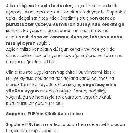
Adını aldığı
safir uçlu bistüriler
,
saç ekiminin en kritik
aşaması olan kanal açma sürecinde fark yaratır. Sapphire
uçlar, doğal safir taşından üretilmiş olup
son derece
pürüzsüz bir yüzeye ve mikron düzeyinde keskinliğe
sahiptir. Bu yapı, cilt dokusunda minimum travma
oluşturarak
daha az kanama, daha az tahriş ve daha
hızlı iyileşme
sağlar.
Açılan mikro kanalların düzgün kenarlı ve ince yapıda
olması, ekilen köklerin yönünü, yoğunluğunu ve tutunma
oranını doğrudan etkiler.
ClinicHaus’ta uygulanan Sapphire FUE yöntemi, klasik
FUE’ye kıyasla çok daha dar açılarla kanal açılmasına
olanak tanır. Bu sayede ekilen saçlar,
doğal saç çıkış
yönüne uygun
bir açıyla büyür. Sonuç; doğallığı,
yoğunluğu ve hacmiyle fark yaratan, estetik olarak
bütünlüklü bir görünüm olur.
Sapphire FUE’nin Klinik Avantajları
Sapphire FUE, hem medikal açıdan hem de estetik açıdan
birçok üstünlüğe sahiptir: