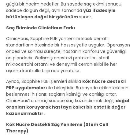
güçlü bir hacim hedefler. Bu sayede saç ekimi sonucu
sadece dolgun değil, aynı zamanda
yüz ifadesiyle
bütünleşen doğal bir görünüm
sunar.
Saç Ekiminde ClinicHaus Farkı
ClinicHaus, Sapphire FUE yöntemini klasik cerrahi
standartların ötesinde bir hassasiyetle uygular. Operasyon
öncesi ve sonrası süreçte, hastanın konforu ve güvenliği
ön plandadır. Gelişmiş anestezi protokolleri, steril
mikrocerrahi ortamı ve deneyimli cerrah ekibi ile her
aşama kontrollü biçimde yürütülür.
Ayrıca, Sapphire FUE işlemleri sıklıkla
kök hücre destekli
PRP uygulamaları
ile birleştirilir. Bu sayede ekilen köklerin
beslenmesi hızlanır, saçların kalınlığı ve canlılığı artar.
ClinicHaus’ta amaç sadece saç kazandırmak değil,
doğal
oranları koruyarak hastaya kalıcı bir estetik değer
kazandırmaktır.
Kök Hücre Destekli Saç Yenileme (Stem Cell
Therapy)