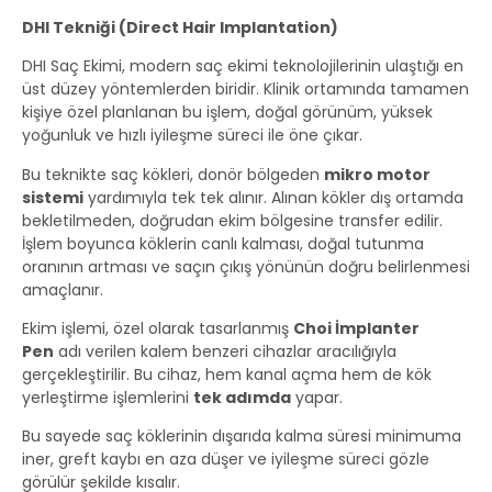
DHI Tekniği (Direct Hair Implantation)
DHI Saç Ekimi, modern saç ekimi teknolojilerinin ulaştığı en
üst düzey yöntemlerden biridir. Klinik ortamında tamamen
kişiye özel planlanan bu işlem, doğal görünüm, yüksek
yoğunluk ve hızlı iyileşme süreci ile öne çıkar.
Bu teknikte saç kökleri, donör bölgeden
mikro motor
sistemi
yardımıyla tek tek alınır. Alınan kökler dış ortamda
bekletilmeden, doğrudan ekim bölgesine transfer edilir.
İşlem boyunca köklerin canlı kalması, doğal tutunma
oranının artması ve saçın çıkış yönünün doğru belirlenmesi
amaçlanır.
Ekim işlemi, özel olarak tasarlanmış
Choi İmplanter
Pen
adı verilen kalem benzeri cihazlar aracılığıyla
gerçekleştirilir. Bu cihaz, hem kanal açma hem de kök
yerleştirme işlemlerini
tek adımda
yapar.
Bu sayede saç köklerinin dışarıda kalma süresi minimuma
iner, greft kaybı en aza düşer ve iyileşme süreci gözle
görülür şekilde kısalır.