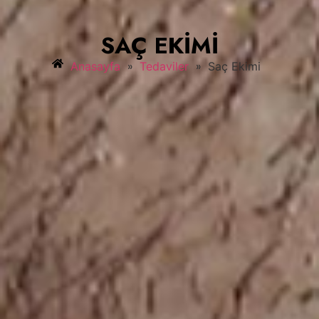
SAÇ EKIMI
»
»
Anasayfa
Tedaviler
Saç Ekimi