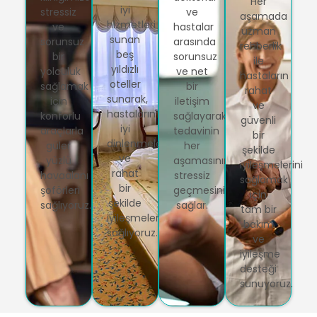
Her
iyi
stressiz
ve
aşamada
hizmetleri
ve
hastalar
uzman
sunan
sorunsuz
arasında
rehberlik
beş
bir
sorunsuz
ile
yıldızlı
yolculuk
ve net
hastaların
oteller
sağlamak
bir
rahat
sunarak,
için
iletişim
ve
hastaların
konforlu
sağlayarak
güvenli
iyi
araçlarla
tedavinin
bir
dinlenmelerini
güler
her
şekilde
ve
yüzlü
aşamasının
iyileşmelerini
rahat
havaalanı
stressiz
sağlamak
bir
şoförleri
geçmesini
için
şekilde
sağlıyoruz.
sağlar.
tam bir
iyileşmelerini
bakım
sağlıyoruz.
ve
iyileşme
desteği
sunuyoruz.