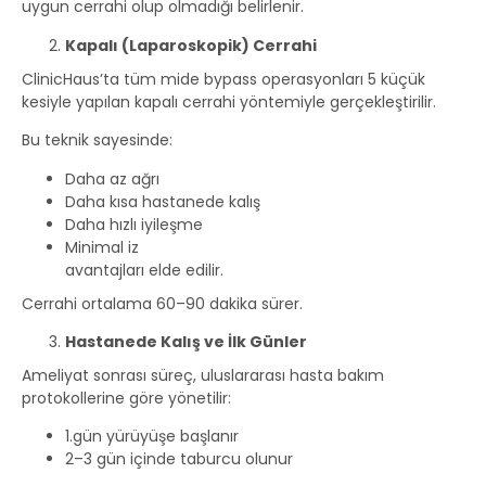
uygun cerrahi olup olmadığı belirlenir.
Kapalı (Laparoskopik) Cerrahi
ClinicHaus’ta tüm mide bypass operasyonları 5 küçük
kesiyle yapılan kapalı cerrahi yöntemiyle gerçekleştirilir.
Bu teknik sayesinde:
Daha az ağrı
Daha kısa hastanede kalış
Daha hızlı iyileşme
Minimal iz
avantajları elde edilir.
Cerrahi ortalama 60–90 dakika sürer.
Hastanede Kalış ve İlk Günler
Ameliyat sonrası süreç, uluslararası hasta bakım
protokollerine göre yönetilir:
1.gün yürüyüşe başlanır
2–3 gün içinde taburcu olunur