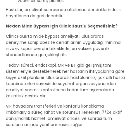
vadeli bir süreç planlar.
Hastalar, ameliyat sonrasında ülkelerine döndüklerinde, is
hayatlarına da geri dönebilir.
Neden Mide Bypass İçin ClinicHaus’u Seçmelisiniz?
ClinicHaus’ta mide bypass ameliyatı, uluslararası
deneyime sahip obezite cerrahlarının uyguladığı minimal
invaziv kapalı cerrahi tekniklerle, en yüksek güvenlik
standartlarında gerçekleştirilir.
Tedavi süreci, endoskopi, MR ve BT gibi gelişmiş tanı
sistemleriyle desteklenerek her hastanın ihtiyaçlarına göre
kişiye özel planlanır. Uluslararası hastalarımız, çok dilli hasta
koordinatörleri sayesinde seyahat organizasyonundan
ameliyat sonrası kontrollerine kadar tüm aşamalarda
kesintisiz destek alır.
VIP havaalanı transferleri ve konforlu konaklama
imkânlarıyla süreç rahat ve sorunsuz ilerlerken, 7/24 aktif
danışmanlık hizmeti ameliyat öncesi ve sonrası tüm
soruların anında yanıtlanmasını sağlar.