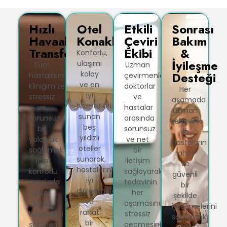
Hızlı
Otel
Etkili
Sonrası
Havaalanı
Konaklaması
Çeviri
Bakım
Transferleri
Ekibi
&
Konforlu,
İyileşme
ulaşımı
Tüm
Uzman
kolay
Desteği
hastalarımıza
çevirmenlerimiz,
ve en
kliniğimize
doktorlar
Her
iyi
stressiz
ve
aşamada
hizmetleri
ve
hastalar
uzman
sunan
sorunsuz
arasında
rehberlik
beş
bir
sorunsuz
ile
yıldızlı
yolculuk
ve net
hastaların
oteller
sağlamak
bir
rahat
sunarak,
için
iletişim
ve
hastaların
konforlu
sağlayarak
güvenli
iyi
araçlarla
tedavinin
bir
dinlenmelerini
güler
her
şekilde
ve
yüzlü
aşamasının
iyileşmelerini
rahat
havaalanı
stressiz
sağlamak
bir
şoförleri
geçmesini