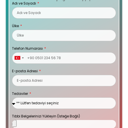
Adı ve Soyadı
Ülke
Telefon Numarası
Turkey
+90
E-posta Adresi
Tedaviler
Tıbbi Belgelerinizi Yükleyin (İsteğe Bağlı)