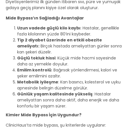
Diyetisyenlerimiz ilk günden itibaren sıvı, püre ve yumuşak
gıdaya geçiş planını kişiye özel olarak oluşturur.
Mide Bypass’ın Sağladığı Avantajlar
Uzun vadede güçlü kilo kaybı
: Hastalar, genellikle
fazla kilolarının yüzde 80’ini kaybeder.
Tip 2 diyabet üzerinde en etkili obezite
ameliyatı:
Birçok hastada ameliyattan günler sonra
kan şekeri düzelir.
Güçlü tokluk hissi
: Küçük mide hacmi sayesinde
daha az yemekle doyulur.
Emilim kontrolü
: Bağırsak yönlendirmesi, kalori ve
şeker emilimini azaltır.
Metabolik iyileşme
: Kan basıncı, kolesterol ve uyku
apnesinde belirgin düzelme görülür.
Günlük yaşam kalitesinde yükseliş
: Hastalar
ameliyattan sonra daha aktif, daha enerjik ve daha
konforlu bir yaşam sürer.
Kimler Mide Bypass İçin Uygundur?
ClinicHaus’ta mide bypass, şu kriterlerde uygulanır: