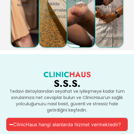
için
şekilde
sağlıyoruz.
sağlar.
tam bir
iyileşmelerini
bakım
sağlıyoruz.
ve
iyileşme
desteği
sunuyoruz.
CLINIC
HAUS
S.S.S.
Tedavi detaylarından seyahat ve iyileşmeye kadar tüm
sorularınıza net cevaplar bulun ve ClinicHaus’un sağlık
yolculuğunuzu nasıl basit, güvenli ve stressiz hale
getirdiğini keşfedin.
ClinicHaus hangi alanlarda hizmet vermektedir?