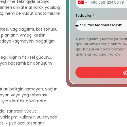
eştirme tekniğiyle ortaya
Turkey
imleri dikkate alınarak yapıldığı
+90
ekçi hem de vücut anatomisine
Tedaviler
litesi, yağ dağılımı, kas tonusu
 planlanır. Amaç; keskin,
Kişiselleştirilmiş tedavi planını
fadeye kaçmayan, doğallığını
görüntüleme sonuçlarınızı veya
gizli tutulur ve doktorlarımızı
anlamasına yardımcı olur.
il; kişinin fiziksel gücünü,
ayan kapsamlı bir dönüşüm
tları belirginleşmeyen, yoğun
mayan veya yağ tabakası
 için ideal bir çözümdür.
da, sanatsal vücut
aklaşımı kullanılır. Bu sayede
si kişiye özel tasarlanır.