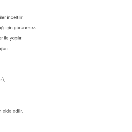
r inceltilir.
dığı için görünmez.
ile yapılır.
ları
r),
elde edilir.