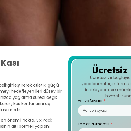
 Kası
Ücretsiz
Ücretsiz ve bağlayı
yararlanmak için formu do
elirginleştirerek atletik, güçlü
inceleyecek ve mümkün
meyi hedefleyen ileri düzey bir
hizmeti sunm
nızca yağ alma süreci değil;
Adı ve Soyadı
karan, kas konturlarını üç
tasarımdır.
n en önemli nokta, Six Pack
Telefon Numarası
ının altı bölmeli yapısını