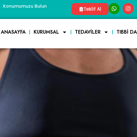
Konumumuzu Bulun
Teklif Al
ANASAYFA
KURUMSAL
TEDAVILER
TIBBI D