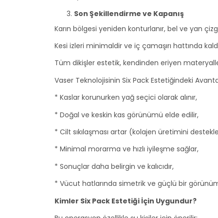
Son Şekillendirme ve Kapanış
Karın bölgesi yeniden konturlanır, bel ve yan çizgile
Kesi izleri minimaldir ve iç çamaşırı hattında kal
Tüm dikişler estetik, kendinden eriyen materyaller 
Vaser Teknolojisinin Six Pack Estetiğindeki Avantaj
* Kaslar korunurken yağ seçici olarak alınır,
* Doğal ve keskin kas görünümü elde edilir,
* Cilt sıkılaşması artar (kolajen üretimini destekle
* Minimal morarma ve hızlı iyileşme sağlar,
* Sonuçlar daha belirgin ve kalıcıdır,
* Vücut hatlarında simetrik ve güçlü bir görünüm 
Kimler Six Pack Estetiği İçin Uygundur?
Bu operasyon özellikle şu kişiler için önerilir: