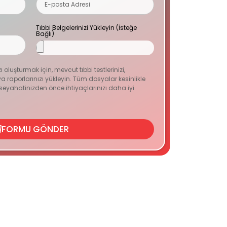
Tıbbi Belgelerinizi Yükleyin (İsteğe
Bağlı)
zı oluşturmak için, mevcut tıbbi testlerinizi,
 raporlarınızı yükleyin. Tüm dosyalar kesinlikle
n seyahatinizden önce ihtiyaçlarınızı daha iyi
FORMU GÖNDER