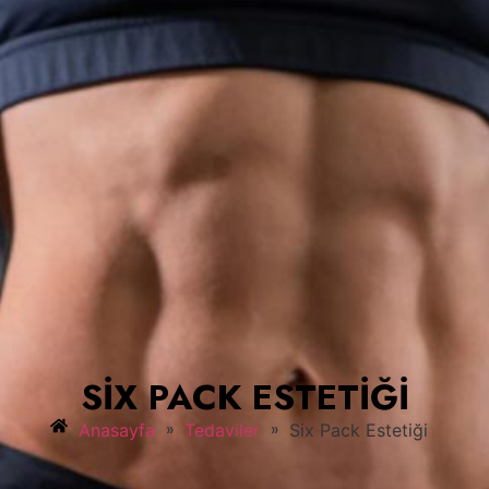
SIX PACK ESTETIĞI
»
»
Anasayfa
Tedaviler
Six Pack Estetiği