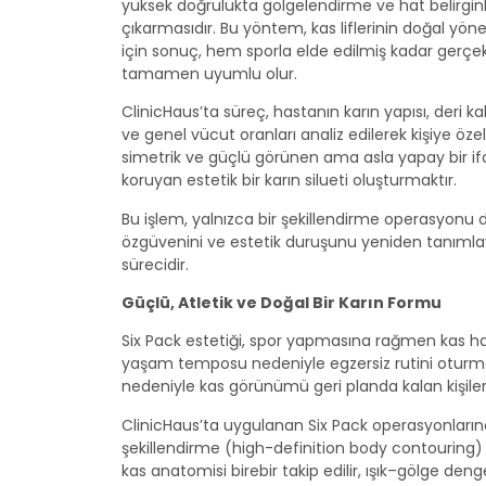
yüksek doğrulukta gölgelendirme ve hat belirginl
çıkarmasıdır. Bu yöntem, kas liflerinin doğal yönel
için sonuç, hem sporla elde edilmiş kadar gerç
tamamen uyumlu olur.
ClinicHaus’ta süreç, hastanın karın yapısı, deri ka
ve genel vücut oranları analiz edilerek kişiye özel
simetrik ve güçlü görünen ama asla yapay bir i
koruyan estetik bir karın silueti oluşturmaktır.
Bu işlem, yalnızca bir şekillendirme operasyonu değ
özgüvenini ve estetik duruşunu yeniden tanıml
sürecidir.
Güçlü, Atletik ve Doğal Bir Karın Formu
Six Pack estetiği, spor yapmasına rağmen kas ha
yaşam temposu nedeniyle egzersiz rutini otur
nedeniyle kas görünümü geri planda kalan kişiler
ClinicHaus’ta uygulanan Six Pack operasyonların
şekillendirme (high-definition body contouring) y
kas anatomisi birebir takip edilir, ışık–gölge denge