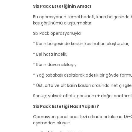
Six Pack Estetiğinin Amacı
Bu operasyonun temel hedefi, karın bölgesinde beli
kas görünümü oluşturmaktır.
Six Pack operasyonuyla:
* Karın bölgesinde keskin kas hatları oluşturulur,
* Bel hattı incelir,
* Karın duvarı sıkılaşır,
* Yağ tabakası azaltılarak atletik bir gövde formu 
* Üst, orta ve alt karın kasları arasında net çizgile
Sonuç; yüksek atletik görünüm + doğal anatom
Six Pack Estetiği Nasıl Yapılır?
Operasyon genel anestezi altında ortalama 1,5–2
aşamadan oluşur: