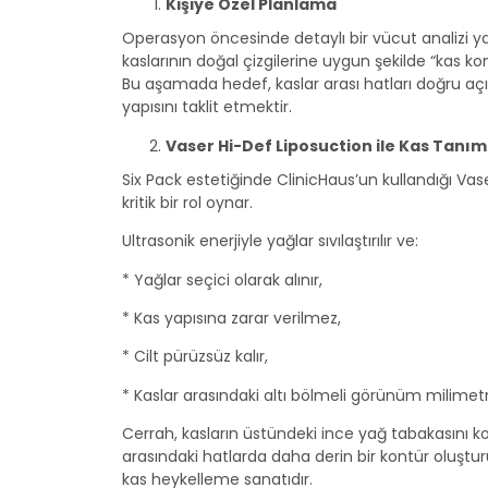
Kişiye Özel Planlama
Operasyon öncesinde detaylı bir vücut analizi yap
kaslarının doğal çizgilerine uygun şekilde “kas kon
Bu aşamada hedef, kaslar arası hatları doğru açı
yapısını taklit etmektir.
Vaser Hi-Def Liposuction ile Kas Tanım
Six Pack estetiğinde ClinicHaus’un kullandığı Vase
kritik bir rol oynar.
Ultrasonik enerjiyle yağlar sıvılaştırılır ve:
* Yağlar seçici olarak alınır,
* Kas yapısına zarar verilmez,
* Cilt pürüzsüz kalır,
* Kaslar arasındaki altı bölmeli görünüm milimetri
Cerrah, kasların üstündeki ince yağ tabakasını kon
arasındaki hatlarda daha derin bir kontür oluşturu
kas heykelleme sanatıdır.