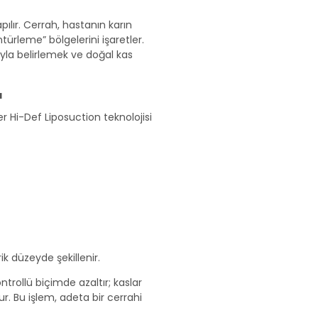
ılır. Cerrah, hastanın karın
türleme” bölgelerini işaretler.
yla belirlemek ve doğal kas
ı
r Hi-Def Liposuction teknolojisi
k düzeyde şekillenir.
trollü biçimde azaltır; kaslar
r. Bu işlem, adeta bir cerrahi