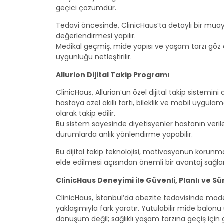
geçici çözümdür.
Tedavi öncesinde, ClinicHaus’ta detaylı bir mua
değerlendirmesi yapılır.
Medikal geçmiş, mide yapısı ve yaşam tarzı göz
uygunluğu netleştirilir.
Allurion Dijital Takip Programı
ClinicHaus, Allurion’un özel dijital takip sistemini
hastaya özel akıllı tartı, bileklik ve mobil uygulama
olarak takip edilir.
Bu sistem sayesinde diyetisyenler hastanın verileri
durumlarda anlık yönlendirme yapabilir.
Bu dijital takip teknolojisi, motivasyonun korunma
elde edilmesi açısından önemli bir avantaj sağlar
ClinicHaus Deneyimi ile Güvenli, Planlı ve Sü
ClinicHaus, İstanbul’da obezite tedavisinde mode
yaklaşımıyla fark yaratır. Yutulabilir mide balonu
dönüşüm değil; sağlıklı yaşam tarzına geçiş için 