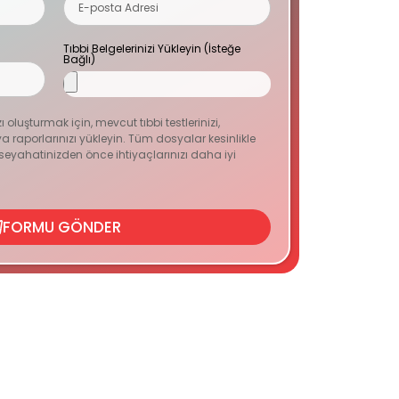
Tıbbi Belgelerinizi Yükleyin (İsteğe
Bağlı)
zı oluşturmak için, mevcut tıbbi testlerinizi,
 raporlarınızı yükleyin. Tüm dosyalar kesinlikle
n seyahatinizden önce ihtiyaçlarınızı daha iyi
FORMU GÖNDER