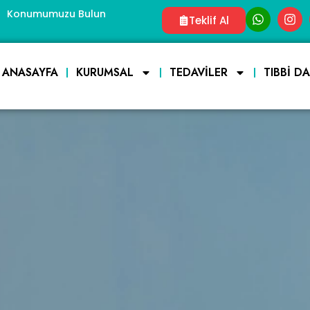
Konumumuzu Bulun
Teklif Al
ANASAYFA
KURUMSAL
TEDAVILER
TIBBI D