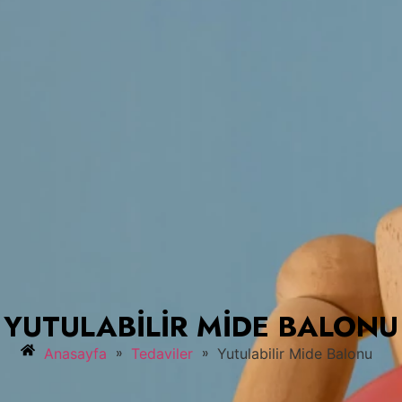
YUTULABILIR MIDE BALONU
»
»
Anasayfa
Tedaviler
Yutulabilir Mide Balonu