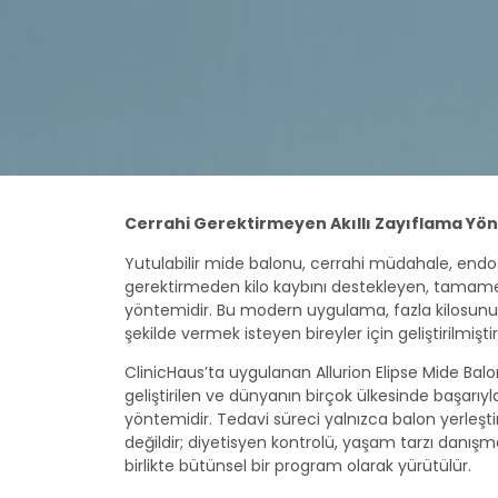
Cerrahi Gerektirmeyen Akıllı Zayıflama Yö
Yutulabilir mide balonu, cerrahi müdahale, endo
gerektirmeden kilo kaybını destekleyen, tamame
yöntemidir. Bu modern uygulama, fazla kilosunu gü
şekilde vermek isteyen bireyler için geliştirilmiştir
ClinicHaus’ta uygulanan Allurion Elipse Mide Bal
geliştirilen ve dünyanın birçok ülkesinde başarıyla
yöntemidir. Tedavi süreci yalnızca balon yerleşt
değildir; diyetisyen kontrolü, yaşam tarzı danışma
birlikte bütünsel bir program olarak yürütülür.