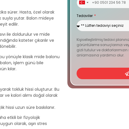
Turkey
+90
ka sürer. Hasta, özel olarak
Tedaviler
k suyla yutar. Balon mideye
it edilir.
 sıvı ile doldurulur ve mide
Kişiselleştirilmiş tedavi planını
ndığında kateter çıkarılır ve
görüntüleme sonuçlarınızı veya
önebilir.
gizli tutulur ve doktorlarımızı
anlamasına yardımcı olur.
bu yönüyle klasik mide balonu
balon, işlem günü bile
n kılar.
arak tokluk hissi oluşturur. Bu
 ve kalori alımı doğal olarak
k hissi uzun süre baskılanır.
 etkili bir fizyolojik
uygun olarak, aşırı stres