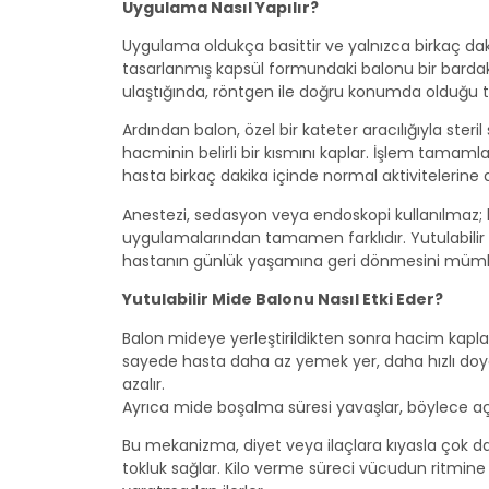
Uygulama Nasıl Yapılır?
Uygulama oldukça basittir ve yalnızca birkaç daki
tasarlanmış kapsül formundaki balonu bir barda
ulaştığında, röntgen ile doğru konumda olduğu tey
Ardından balon, özel bir kateter aracılığıyla steril
hacminin belirli bir kısmını kaplar. İşlem tamamla
hasta birkaç dakika içinde normal aktivitelerine d
Anestezi, sedasyon veya endoskopi kullanılmaz; 
uygulamalarından tamamen farklıdır. Yutulabilir 
hastanın günlük yaşamına geri dönmesini mümkü
Yutulabilir Mide Balonu Nasıl Etki Eder?
Balon mideye yerleştirildikten sonra hacim kaplay
sayede hasta daha az yemek yer, daha hızlı doyar
azalır.
Ayrıca mide boşalma süresi yavaşlar, böylece açlı
Bu mekanizma, diyet veya ilaçlara kıyasla çok daha
tokluk sağlar. Kilo verme süreci vücudun ritmine 