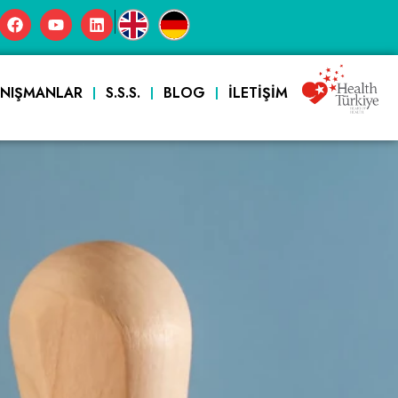
|
ANIŞMANLAR
S.S.S.
BLOG
İLETIŞIM