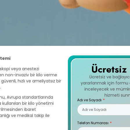
ntemi
Ücretsiz
skopi veya anestezi
n non-invaziv bir kilo verme
Ücretsiz ve bağlayı
venli, hızlı ve ameliyatsız bir
yararlanmak için formu do
.
inceleyecek ve mümkün
hizmeti sunm
onu, Avrupa standartlarında
Adı ve Soyadı
 kullanılan bir kilo yönetimi
irilmesinden ibaret
nlığı ve medikal takip ile
Telefon Numarası