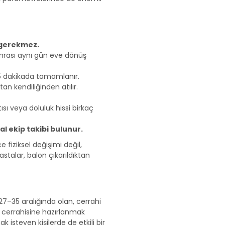
 gerekmez.
nrası aynı gün eve dönüş
 dakikada tamamlanır.
an kendiliğinden atılır.
sı veya doluluk hissi birkaç
l ekip takibi bulunur.
 fiziksel değişimi değil,
talar, balon çıkarıldıktan
 27–35 aralığında olan, cerrahi
e cerrahisine hazırlanmak
 isteyen kişilerde de etkili bir