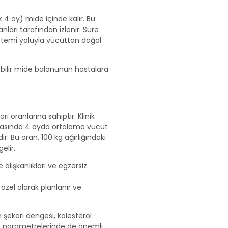
k 4 ay) mide içinde kalır. Bu
ları tarafından izlenir. Süre
stemi yoluyla vücuttan doğal
abilir mide balonunun hastalara
ı oranlarına sahiptir. Klinik
rasında 4 ayda ortalama vücut
ir. Bu oran, 100 kg ağırlığındaki
elir.
lışkanlıkları ve egzersiz
özel olarak planlanır ve
n şekeri dengesi, kolesterol
ğlık parametrelerinde de önemli