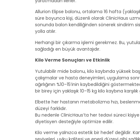
yaratmadan ilerler.
Allurion Elipse balonu, ortalama 16 hafta (yaklaşı
süre boyunca kişi, düzenli olarak ClinicHaus uzman
sonunda balon kendiliğinden sönerek sindirim si
yolla atılır.
Herhangi bir çıkarma işlemi gerekmez. Bu, yutul
sağladığı en büyük avantajıdır.
Kilo Verme Sonuçları ve Etkinlik
Yutulabilir mide balonu, kilo kaybında yüksek başar
çalışmalar ve hasta deneyimleri, uygulama son
ağırlığının %10–15’inin kaybedildiğini göstermekted
bir birey için yaklaşık 10–15 kg kilo kaybına karşılık g
Elbette her hastanın metabolizma hızı, beslenme a
düzeyi farklıdır.
Bu nedenle ClinicHaus’ta her tedavi süreci kişiye 
diyetisyen desteğiyle optimize edilir.
Kilo verme yalnızca estetik bir hedef değildir. Ka
seviyeleri, uyku kalitesi ve enerji düzeyi gibi sa