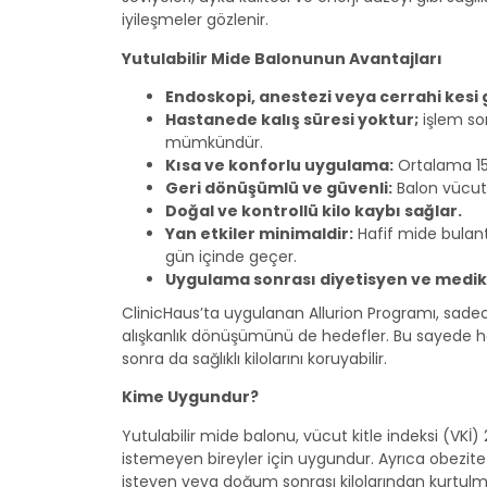
iyileşmeler gözlenir.
Yutulabilir Mide Balonunun Avantajları
Endoskopi, anestezi veya cerrahi kesi
Hastanede kalış süresi yoktur;
işlem so
mümkündür.
Kısa ve konforlu uygulama:
Ortalama 15
Geri dönüşümlü ve güvenli:
Balon vücutt
Doğal ve kontrollü kilo kaybı sağlar.
Yan etkiler minimaldir:
Hafif mide bulantı
gün içinde geçer.
Uygulama sonrası diyetisyen ve medika
ClinicHaus’ta uygulanan Allurion Programı, sadece
alışkanlık dönüşümünü de hedefler. Bu sayede has
sonra da sağlıklı kilolarını koruyabilir.
Kime Uygundur?
Yutulabilir mide balonu, vücut kitle indeksi (VKİ)
istemeyen bireyler için uygundur. Ayrıca obezit
isteyen veya doğum sonrası kilolarından kurtulmak