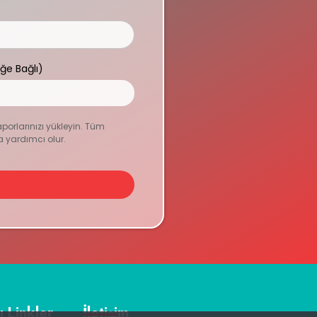
eğe Bağlı)
aporlarınızı yükleyin. Tüm
a yardımcı olur.
ı Linkler
İletişim