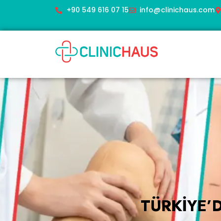
+90 549 616 07 15
info@clinichaus.com
TÜRKIYE’