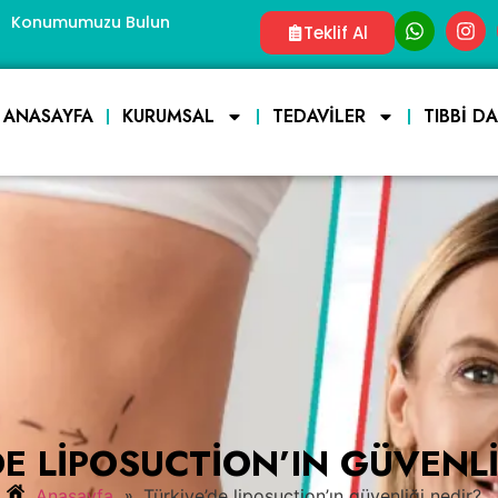
Konumumuzu Bulun
Teklif Al
ANASAYFA
KURUMSAL
TEDAVILER
TIBBI D
DE LIPOSUCTION’IN GÜVENLI
»
Anasayfa
Türkiye’de liposuction’ın güvenliği nedir?