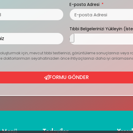
E-posta Adresi
Tıbbi Belgelerinizi Yükleyin (İst
zı oluşturmak için, mevcut tıbbi testlerinizi, görüntüleme sonuçlarınızı veya r
ur ve doktorlarımızın seyahatinizden önce ihtiyaçlarınızı daha iyi anlamasın
FORMU GÖNDER
ı Menü
Tedaviler
Yararl