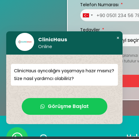
Telefon Numarası
Turkey
+90
Tedaviler
×
ClinicHaus
Online
Kişiselleştirilmiş tedavi planını
dosyalar kesinlikle gizli tutul
ClinicHaus ayrıcalığını yaşamaya hazır mısınız?
Size nasıl yardımcı olabiliriz?
Görüşme Başlat
Hızl