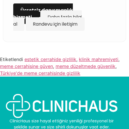
Ücretsiz danışmanlık
hizmeti
Daha fazla bilgi
al
Randevu için iletişim
Etiketlendi
estetik cerrahide gizlilik
,
klinik mahremiyeti
,
meme cerrahisine güven
,
meme düzeltmede güvenlik
,
Türkiye'de meme cerrahisinde gizlilik
ClinicHaus size hayal ettiğiniz yeniliği profesyonel bir
şekilde sunar ve size sihirli dokunuşlar vaat eder.