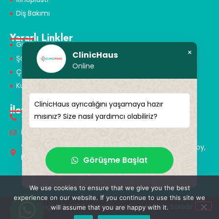
Diş Bakımı
Yararlı Linkler
Gizlilik Politikası
×
ClinicHaus
Şartlar ve Koşullar
Online
Çerez Politikası
Kullanım Koşulları
ClinicHaus ayrıcalığını yaşamaya hazır
İletişim
mısınız? Size nasıl yardımcı olabiliriz?
+90 549 616 07 15
info@clinichaus.com
Vecihi Hürkuş St, Tayakadın Nghbd, No:11/3, Arnavutkoy,
Istanbul, Türkiye
Görüşme Başlat
We use cookies to ensure that we give you the best
experience on our website. If you continue to use this site we
Copyright © 2026 ClinicHaus | Tüm Hakları Saklıdır.
will assume that you are happy with it.