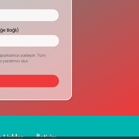
eğe Bağlı)
aporlarınızı yükleyin. Tüm
a yardımcı olur.
ı Linkler
İletişim