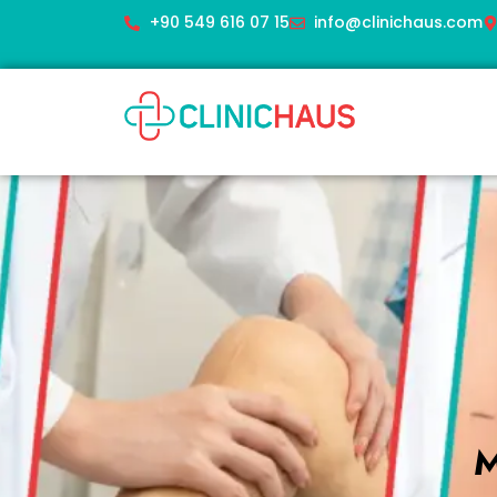
+90 549 616 07 15
info@clinichaus.com
M