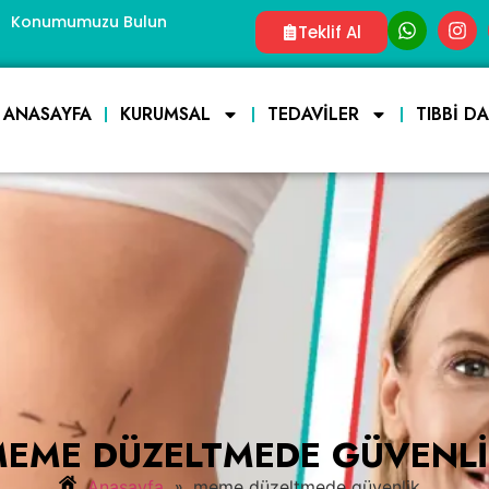
Konumumuzu Bulun
Teklif Al
ANASAYFA
KURUMSAL
TEDAVILER
TIBBI D
EME DÜZELTMEDE GÜVENL
»
Anasayfa
meme düzeltmede güvenlik