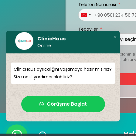
Telefon Numarası
Turkey
+90
Tedaviler
×
ClinicHaus
Online
Kişiselleştirilmiş tedavi planını
dosyalar kesinlikle gizli tutul
ClinicHaus ayrıcalığını yaşamaya hazır mısınız?
Size nasıl yardımcı olabiliriz?
Görüşme Başlat
Hızl