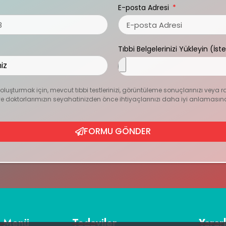
E-posta Adresi
Tıbbi Belgelerinizi Yükleyin (İst
zı oluşturmak için, mevcut tıbbi testlerinizi, görüntüleme sonuçlarınızı veya r
ur ve doktorlarımızın seyahatinizden önce ihtiyaçlarınızı daha iyi anlamasın
FORMU GÖNDER
ı Menü
Tedaviler
Yararl