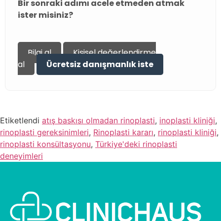
Bir sonraki adımı acele etmeden atmak
ister misiniz?
Bilgi al
Kişisel değerlendirme
al
Ücretsiz danışmanlık iste
Etiketlendi
atış baskısı olmadan rinoplasti
,
inoplasti kliniği
,
rinoplasti gereksinimleri
,
Rinoplasti kararı
,
rinoplasti kliniği
,
rinoplasti konsültasyonu
,
Türkiye'deki rinoplasti
deneyimleri