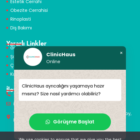
Estetik Cerrahi
Obezite Cerrahisi
Rinoplasti
Diş Bakımı
Yararlı Linkler
Gizlilik Politikası
×
ClinicHaus
Şartlar ve Koşullar
Online
Çerez Politikası
Kullanım Koşulları
ClinicHaus ayrıcalığını yaşamaya hazır
İletişim
mısınız? Size nasıl yardımcı olabiliriz?
+90 549 616 07 15
info@clinichaus.com
Vecihi Hürkuş St, Tayakadın Nghbd, No:11/3, Arnavutkoy,
Istanbul, Türkiye
Görüşme Başlat
We use cookies to ensure that we give you the best