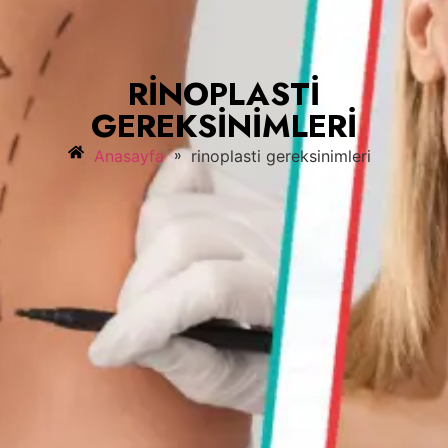
RINOPLASTI
GEREKSINIMLERI
»
Anasayfa
rinoplasti gereksinimleri