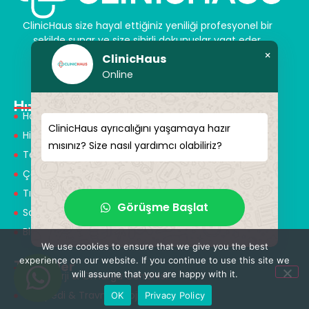
ClinicHaus size hayal ettiğiniz yeniliği profesyonel bir
şekilde sunar ve size sihirli dokunuşlar vaat eder.
Kendinize yeni bir “siz” kazandırın.
×
ClinicHaus
Online
Hızlı Menü
Hakkımızda
ClinicHaus ayrıcalığını yaşamaya hazır
Hizmetlerimiz
mısınız? Size nasıl yardımcı olabiliriz?
Tedaviler
Çözüm Ortakları
Tıbbi Tanışmanlar
Görüşme Başlat
Sağlık Turizmi
Blog
We use cookies to ensure that we give you the best
experience on our website. If you continue to use this site we
Tedaviler
will assume that you are happy with it.
Nöroşirürji & Omurga Cerrahisi
Ortopedi & Travmatoloji
OK
Privacy Policy