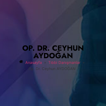
OP. DR. CEYHUN
AYDOĞAN
»
»
Anasayfa
Tıbbi Danışmanlar
Op. Dr. Ceyhun AYDOĞAN