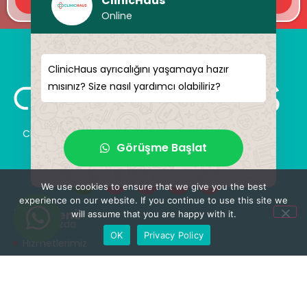
ClinicHaus
Online
ClinicHaus ayrıcalığını yaşamaya hazır
mısınız? Size nasıl yardımcı olabiliriz?
ClinicHaus size hayal ettiğiniz yeniliği profesyonel bir
Görüşme Başlat
şekilde sunar ve size sihirli dokunuşlar vaat eder.
Kendinize yeni bir “siz” kazandırın.
We use cookies to ensure that we give you the best
experience on our website. If you continue to use this site we
Hızlı Menü
will assume that you are happy with it.
Hakkımızda
OK
Privacy Policy
Hizmetlerimiz
Tedaviler
Çözüm Ortakları
Tıbbi Tanışmanlar