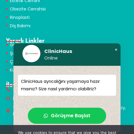
Estetik Cerrahi
Obezite Cerrahisi
Rinoplasti
Diş Bakımı
Yararlı Linkler
Gizlilik Politikası
×
ClinicHaus
Şartlar ve Koşullar
Online
Çerez Politikası
Kullanım Koşulları
ClinicHaus ayrıcalığını yaşamaya hazır
İletişim
mısınız? Size nasıl yardımcı olabiliriz?
+90 549 616 07 15
info@clinichaus.com
Vecihi Hürkuş St, Tayakadın Nghbd, No:11/3, Arnavutkoy,
Istanbul, Türkiye
Görüşme Başlat
We use cookies to ensure that we give you the best