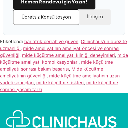
Hemen Randevu için Yazın!
İletişim
Ücretsiz Konsültasyon
Etiketlendi
bariatrik cerrahiye güven
,
Clinichaus'un obezite
uzmanlığı
,
mide ameliyatının ameliyat öncesi ve sonrası
güvenliği
,
mide küçültme ameliyatı kliniği deneyimleri
,
mide
küçültme ameliyatı komplikasyonları
,
mide küçültme
ameliyatı sonrası bakım başarısı
,
Mide küçültme
ameliyatının güvenliği
,
mide küçültme ameliyatının uzun
vadeli sonuçları
,
mide küçültme riskleri
,
mide küçültme
sonrası yaşam tarzı