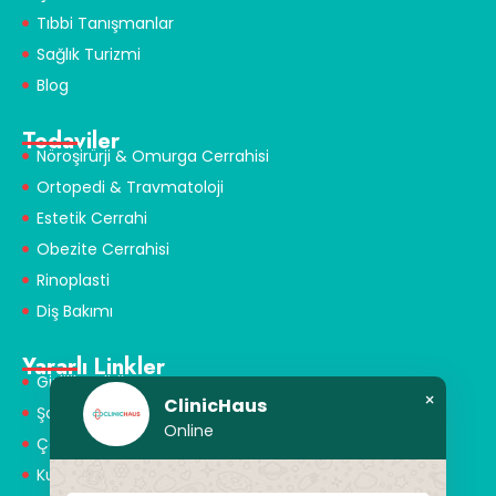
Tıbbi Tanışmanlar
Sağlık Turizmi
Blog
Tedaviler
Nöroşirürji & Omurga Cerrahisi
Ortopedi & Travmatoloji
Estetik Cerrahi
Obezite Cerrahisi
Rinoplasti
Diş Bakımı
Yararlı Linkler
Gizlilik Politikası
×
ClinicHaus
Şartlar ve Koşullar
Online
Çerez Politikası
Kullanım Koşulları