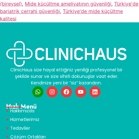
(bireysel)
,
Mide küçültme ameliyatının güvenliği
,
Türkiye'de
bariatrik cerrahi güvenliği
,
Türkiye'de mide küçültme
kalitesi
ClinicHaus size hayal ettiğiniz yeniliği profesyonel bir
şekilde sunar ve size sihirli dokunuşlar vaat eder.
Kendinize yeni bir “siz” kazandırın.
Hızlı Menü
Hakkımızda
Hizmetlerimiz
Tedaviler
Çözüm Ortakları