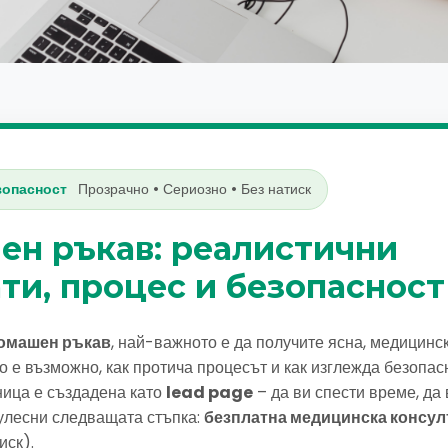
зопасност
Прозрачно • Сериозно • Без натиск
ен ръкав: реалистични
ти, процес и безопасност
омашен ръкав
, най-важното е да получите ясна, медицинс
 е възможно, как протича процесът и как изглежда безопас
ница е създадена като
lead page
– да ви спести време, да
 улесни следващата стъпка:
безплатна медицинска консул
иск).