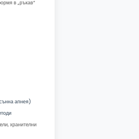
формя в „ръкав“
 сънна апнея)
етоди
ели, хранителни