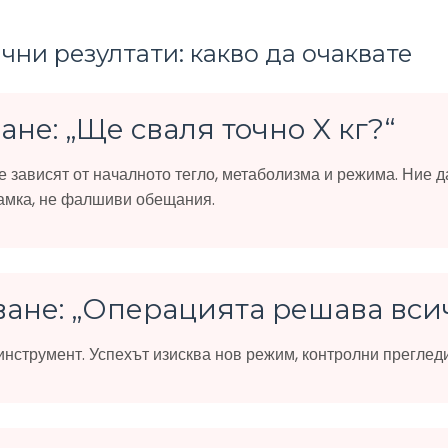
чни резултати: какво да очаквате
ване: „Ще сваля точно X кг?“
е зависят от началното тегло, метаболизма и режима. Ние 
амка, не фалшиви обещания.
ване: „Операцията решава вси
нструмент. Успехът изисква нов режим, контролни прегледи