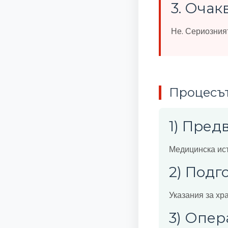
3. Очак
Не. Сериозният
Процесът
1) Пред
Медицинска ист
2) Подг
Указания за хр
3) Опе