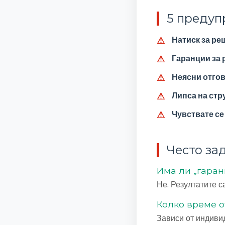
5 предуп
Натиск за ре
Гаранции за 
Неясни отго
Липса на стр
Чувствате се
Често за
Има ли „гаран
Не. Резултатите с
Колко време 
Зависи от индиви