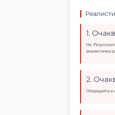
Реалисти
1. Очак
Не. Резултатит
реалистична р
2. Очак
Операцията е и