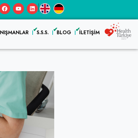
|
ANIŞMANLAR
S.S.S.
BLOG
İLETIŞIM