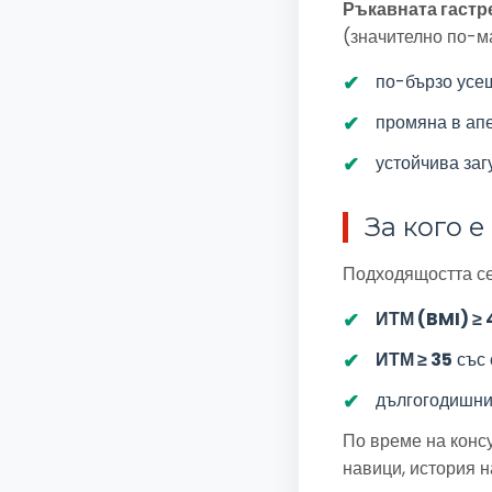
Ръкавната гастр
(значително по-м
по-бързо усещ
промяна в апе
устойчива заг
За кого 
Подходящостта се
ИТМ (BMI) ≥ 
ИТМ ≥ 35
със 
дългогодишни 
По време на конс
навици, история н