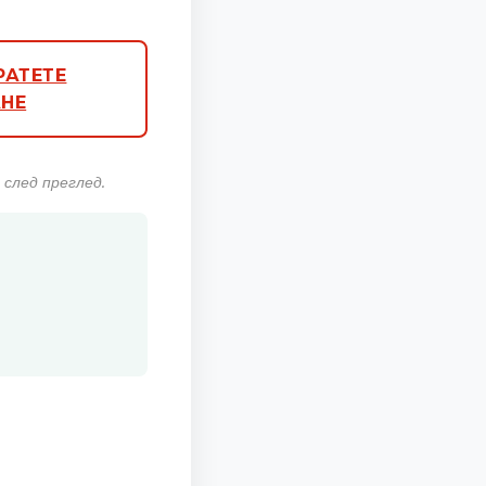
РАТЕТЕ
НЕ
след преглед.