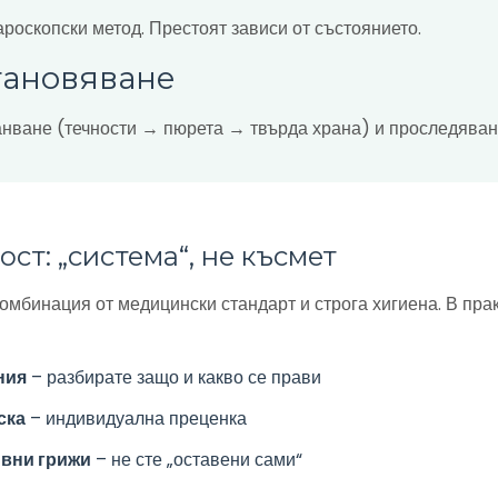
роскопски метод. Престоят зависи от състоянието.
тановяване
нване (течности → пюрета → твърда храна) и проследяван
ст: „система“, не късмет
омбинация от медицински стандарт и строга хигиена. В пра
ния
– разбирате защо и какво се прави
ска
– индивидуална преценка
вни грижи
– не сте „оставени сами“