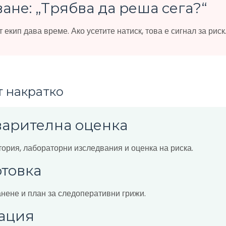
ване: „Трябва да реша сега?“
 екип дава време. Ако усетите натиск, това е сигнал за риск
 накратко
варителна оценка
ория, лабораторни изследвания и оценка на риска.
отовка
анене и план за следоперативни грижи.
рация