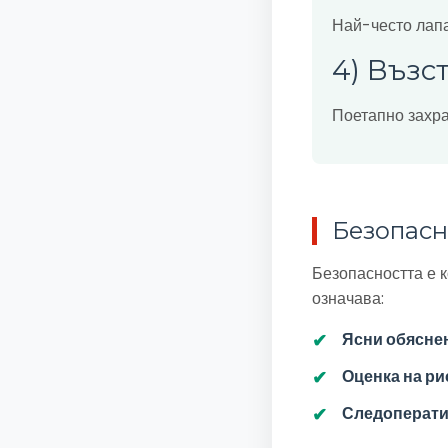
Най-често лапа
4) Възс
Поетапно захра
Безопасно
Безопасността е к
означава:
Ясни обясне
Оценка на ри
Следоперати