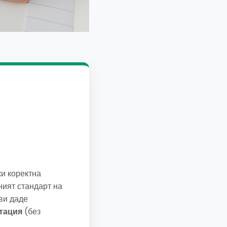
ки коректна
ният стандарт на
 ви даде
тация
(без