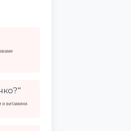
даваме
чко?“
 и витамини.