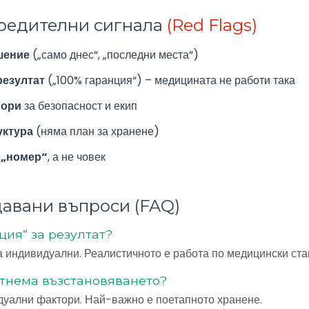
редителни сигнала
(Red Flags)
шение
(„само днес“, „последни места“)
резултат
(„100% гаранция“) – медицината не работи така
вори
за безопасност и екип
уктура
(няма план за хранене)
 „номер“
, а не човек
давани въпроси (FAQ)
ция“ за резултат?
а индивидуални. Реалистичното е работа по медицински ста
отнема възстановяването?
дуални фактори. Най-важно е поетапното хранене.