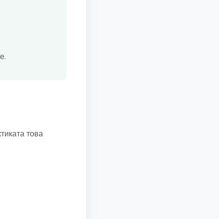
е.
ктиката това