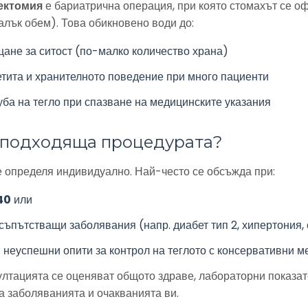
ектомия
е бариатрична операция, при която стомахът се о
алък обем). Това обикновено води до:
ане за ситост (по-малко количество храна)
тита и хранителното поведение при много пациенти
уба на тегло при спазване на медицинските указания
е подходяща процедурата?
 определя индивидуално. Най-често се обсъжда при:
40
или
съпътстващи заболявания (напр. диабет тип 2, хипертония,
неуспешни опити за контрол на теглото с консервативни м
ултацията се оценяват общото здраве, лабораторни показат
а заболяванията и очакванията ви.