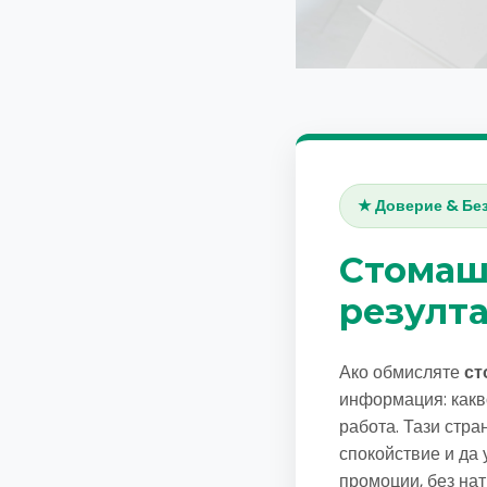
★ Доверие & Бе
Стомаш
резулта
Ако обмисляте
ст
информация: какво
работа. Тази стра
спокойствие и да
промоции, без нат