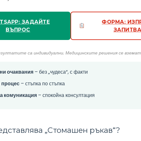
TSAPP: ЗАДАЙТЕ
ФОРМА: ИЗП
ВЪПРОС
ЗАПИТВА
езултатите са индивидуални. Медицинските решения се вземат 
ни очаквания
– без „чудеса“, с факти
 процес
– стъпка по стъпка
а комуникация
– спокойна консултация
едставлява „Стомашен ръкав“?