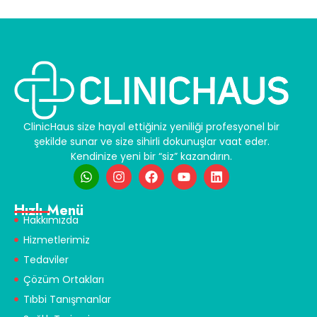
ClinicHaus size hayal ettiğiniz yeniliği profesyonel bir
şekilde sunar ve size sihirli dokunuşlar vaat eder.
Kendinize yeni bir “siz” kazandırın.
Hızlı Menü
Hakkımızda
Hizmetlerimiz
Tedaviler
Çözüm Ortakları
Tıbbi Tanışmanlar