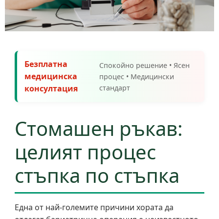
Безплатна
Спокойно решение • Ясен
медицинска
процес • Медицински
консултация
стандарт
Стомашен ръкав:
целият процес
стъпка по стъпка
Една от най-големите причини хората да