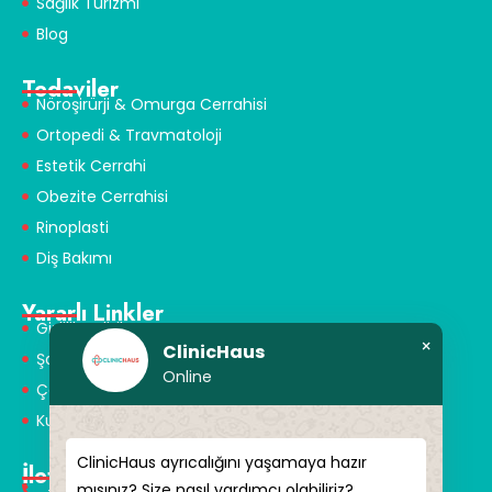
Sağlık Turizmi
Blog
Tedaviler
Nöroşirürji & Omurga Cerrahisi
Ortopedi & Travmatoloji
Estetik Cerrahi
Obezite Cerrahisi
Rinoplasti
Diş Bakımı
Yararlı Linkler
Gizlilik Politikası
×
ClinicHaus
Şartlar ve Koşullar
Online
Çerez Politikası
Kullanım Koşulları
ClinicHaus ayrıcalığını yaşamaya hazır
İletişim
mısınız? Size nasıl yardımcı olabiliriz?
+90 549 616 07 15