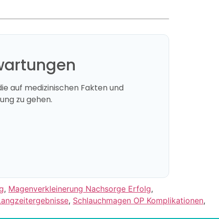
rwartungen
die auf medizinischen Fakten und
tung zu gehen.
g
,
Magenverkleinerung Nachsorge Erfolg
,
angzeitergebnisse
,
Schlauchmagen OP Komplikationen
,