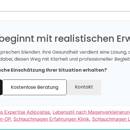
g beginnt mit realistischen E
rsprechen blenden. Ihre Gesundheit verdient eine Lösung, 
 dabei, diesen Weg mit Klarheit und professioneller Beglei
sche Einschätzung Ihrer Situation erhalten?
Kontakt
Kostenlose Beratung
us Expertise Adipositas
,
Lebensstil nach Magenverkleinerun
en-OP
,
Schlauchmagen Erfahrungen Klinik
,
Schlauchmagen L