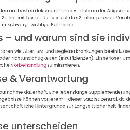
en am besten dokumentierten Verfahren der Adipositasc
 Sicherheit basiert bei uns auf drei Säulen: präziser Vora
r schwergewichtige Patienten.
s – und warum sind sie indiv
aktoren wie Alter, BMI und Begleiterkrankungen beeinflussen 
er Nahtundichtigkeiten (Insuffizienzen). Ein seriöser Um
ische
Vorbehandlung
zu minimieren.
sse & Verantwortung
faufnahme dauerhaft. Eine lebenslange Supplementierun
Ergebnisse können variieren“ – dieser Satz ist zentral, d
enschaftliche Hintergründe zur Langzeitsicherheit finden
se unterscheiden