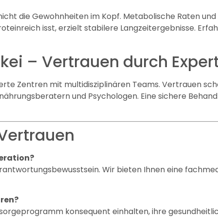
nicht die Gewohnheiten im Kopf. Metabolische Raten und
teinreich isst, erzielt stabilere Langzeitergebnisse. Erf
kei – Vertrauen durch Exper
sierte Zentren mit multidisziplinären Teams. Vertrauen sc
nährungsberatern und Psychologen. Eine sichere Behand
 Vertrauen
peration?
Verantwortungsbewusstsein. Wir bieten Ihnen eine fachmed
hren?
achsorgeprogramm konsequent einhalten, ihre gesundheit