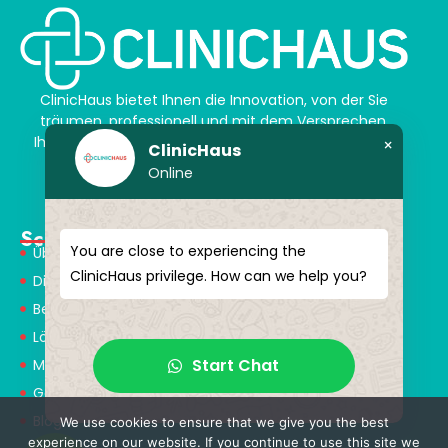
ClinicHaus bietet Ihnen die Innovation, von der Sie
träumen, professionell und mit dem Versprechen,
Ihnen magische Akzente zu verleihen. Schenken Sie
×
ClinicHaus
sich selbst ein neues „Ich“.
Online
Schnellmenü
You are close to experiencing the
Über Uns
ClinicHaus privilege. How can we help you?
Dienstleistungen
Behandlungen
Lösungspartner
Start Chat
Medical Consultants
Gesundheitstourismus
Blog
We use cookies to ensure that we give you the best
experience on our website. If you continue to use this site we