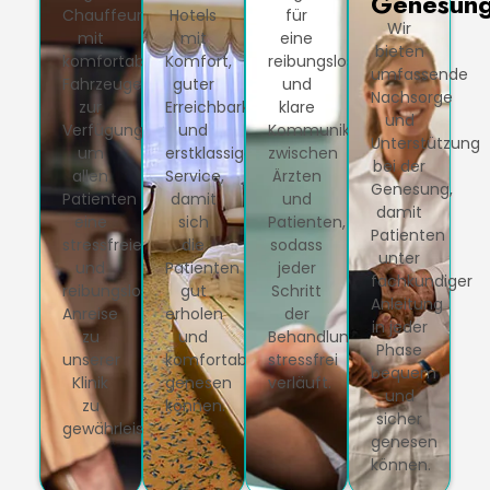
Genesun
Chauffeure
Hotels
für
Wir
mit
mit
eine
bieten
komfortablen
Komfort,
reibungslose
umfassende
Fahrzeugen
guter
und
Nachsorge
zur
Erreichbarkeit
klare
und
Verfügung,
und
Kommunikation
Unterstützung
um
erstklassigem
zwischen
bei der
allen
Service,
Ärzten
Genesung,
Patienten
damit
und
damit
eine
sich
Patienten,
Patienten
stressfreie
die
sodass
unter
und
Patienten
jeder
fachkundiger
reibungslose
gut
Schritt
Anleitung
Anreise
erholen
der
in jeder
zu
und
Behandlung
Phase
unserer
komfortabel
stressfrei
bequem
Klinik
genesen
verläuft.
und
zu
können.
sicher
gewährleisten.
genesen
können.