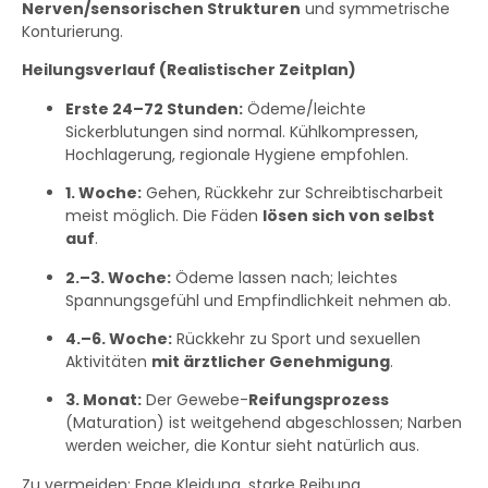
Nerven/sensorischen Strukturen
und symmetrische
Konturierung.
Heilungsverlauf (Realistischer Zeitplan)
Erste 24–72 Stunden:
Ödeme/leichte
Sickerblutungen sind normal. Kühlkompressen,
Hochlagerung, regionale Hygiene empfohlen.
1. Woche:
Gehen, Rückkehr zur Schreibtischarbeit
meist möglich. Die Fäden
lösen sich von selbst
auf
.
2.–3. Woche:
Ödeme lassen nach; leichtes
Spannungsgefühl und Empfindlichkeit nehmen ab.
4.–6. Woche:
Rückkehr zu Sport und sexuellen
Aktivitäten
mit ärztlicher Genehmigung
.
3. Monat:
Der Gewebe-
Reifungsprozess
(Maturation) ist weitgehend abgeschlossen; Narben
werden weicher, die Kontur sieht natürlich aus.
Zu vermeiden: Enge Kleidung, starke Reibung,