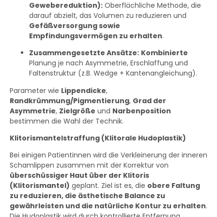
Gewebereduktion):
Oberflächliche Methode, die
darauf abzielt, das Volumen zu reduzieren und
Gefäßversorgung sowie
Empfindungsvermögen zu erhalten
.
Zusammengesetzte Ansätze:
Kombinierte
Planung je nach Asymmetrie, Erschlaffung und
Faltenstruktur (z.B. Wedge + Kantenangleichung).
Parameter wie
Lippendicke
,
Randkrümmung/Pigmentierung
,
Grad der
Asymmetrie
,
Zielgröße
und
Narbenposition
bestimmen die Wahl der Technik.
Klitorismantelstraffung (Klitorale Hudoplastik)
Bei einigen Patientinnen wird die Verkleinerung der inneren
Schamlippen zusammen mit der Korrektur von
überschüssiger Haut über der Klitoris
(Klitorismantel)
geplant. Ziel ist es, die
obere Faltung
zu reduzieren, die ästhetische Balance zu
gewährleisten und die natürliche Kontur zu erhalten
.
Die Hudoplastik wird durch kontrollierte Entfernung