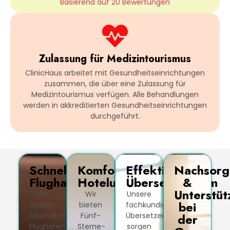
Basierend auf 20 Bewertungen
Zulassung für Medizintourismus
ClinicHaus arbeitet mit Gesundheitseinrichtungen
zusammen, die über eine Zulassung für
Medizintourismus verfügen. Alle Behandlungen
werden in akkreditierten Gesundheitseinrichtungen
durchgeführt.
Schneller
Komfortable
Effektives
Nachsorg
Flughafentransfer
Hotelunterkunft
Übersetzerteam
&
Unterstüt
Wir
Wir
Unsere
bei
stellen
bieten
fachkundigen
freundliche
Fünf-
Übersetzer
der
Flughafen-
Sterne-
sorgen