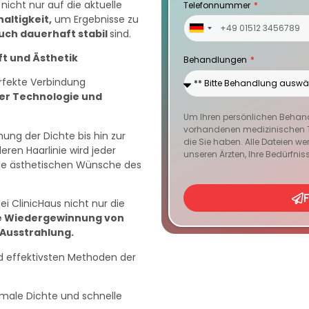
nicht nur auf die aktuelle
Telefonnummer
haltigkeit
,
um Ergebnisse zu
Germany
auch dauerhaft stabil
sind.
+49
t und Ästhetik
Behandlungen
erfekte Verbindung
ter Technologie und
Um Ihren persönlichen Behandl
vorhandenen medizinischen T
ung der Dichte bis hin zur
die Sie haben. Alle Dateien w
ren Haarlinie wird jeder
unseren Ärzten, Ihre Bedürfniss
d die ästhetischen Wünsche des
i ClinicHaus nicht nur die
e Wiedergewinnung von
 Ausstrahlung.
d effektivsten Methoden der
imale Dichte und schnelle