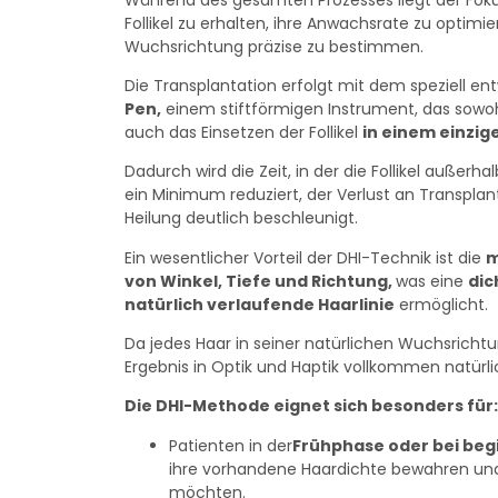
Follikel zu erhalten, ihre Anwachsrate zu optimi
Wuchsrichtung präzise zu bestimmen.
Die Transplantation erfolgt mit dem speziell en
Pen
,
einem stiftförmigen Instrument, das sowoh
auch das Einsetzen der Follikel
in einem einzig
Dadurch wird die Zeit, in der die Follikel außerha
ein Minimum reduziert, der Verlust an Transplan
Heilung deutlich beschleunigt.
Ein wesentlicher Vorteil der DHI-Technik ist die
m
von Winkel, Tiefe und Richtung
,
was eine
dic
natürlich verlaufende Haarlinie
ermöglicht.
Da jedes Haar in seiner natürlichen Wuchsrichtun
Ergebnis in Optik und Haptik vollkommen natürli
Die DHI-Methode eignet sich besonders für:
Patienten in der
Frühphase oder bei be
ihre vorhandene Haardichte bewahren und
möchten.