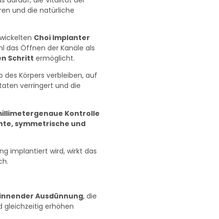
eren und die natürliche
twickelten
Choi Implanter
l das Öffnen der Kanäle als
en Schritt
ermöglicht.
lb des Körpers verbleiben, auf
taten verringert und die
illimetergenaue Kontrolle
hte, symmetrische und
g implantiert wird, wirkt das
ch.
ginnender Ausdünnung
, die
 gleichzeitig erhöhen