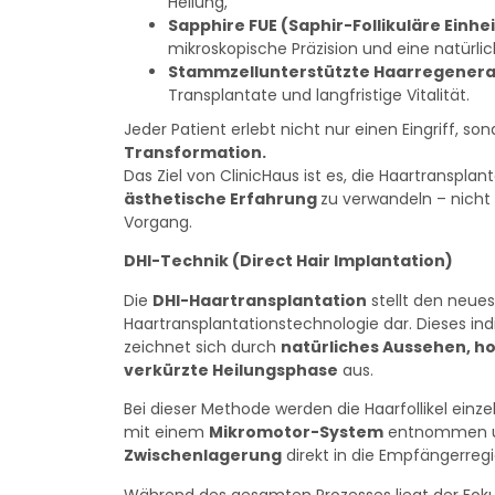
Heilung,
Sapphire FUE (Saphir-Follikuläre Einhe
mikroskopische Präzision und eine natürlich
Stammzellunterstützte Haarregenera
Transplantate und langfristige Vitalität.
Jeder Patient erlebt nicht nur einen Eingriff, so
Transformation.
Das Ziel von ClinicHaus ist es, die Haartransplan
ästhetische Erfahrung
zu verwandeln – nicht 
Vorgang.
DHI-Technik (Direct Hair Implantation)
Die
DHI-Haartransplantation
stellt den neue
Haartransplantationstechnologie dar. Dieses ind
zeichnet sich durch
natürliches Aussehen, ho
verkürzte Heilungsphase
aus.
Bei dieser Methode werden die Haarfollikel ein
mit einem
Mikromotor-System
entnommen 
Zwischenlagerung
direkt in die Empfängerregi
Während des gesamten Prozesses liegt der Fokus 