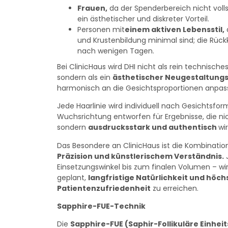
Frauen
,
da der Spenderbereich nicht voll
ein ästhetischer und diskreter Vorteil.
Personen mit
einem aktiven Lebensstil
,
und Krustenbildung minimal sind; die Rückk
nach wenigen Tagen.
Bei ClinicHaus wird DHI nicht als rein technisch
sondern als ein
ästhetischer Neugestaltung
harmonisch an die Gesichtsproportionen anpass
Jede Haarlinie wird individuell nach Gesichtsform
Wuchsrichtung entworfen für Ergebnisse, die nich
sondern
ausdrucksstark und authentisch
wi
Das Besondere an ClinicHaus ist die Kombinati
Präzision und künstlerischem Verständnis.
J
Einsetzungswinkel bis zum finalen Volumen – wi
geplant,
langfristige Natürlichkeit und höch
Patientenzufriedenheit
zu erreichen.
Sapphire-FUE-Technik
Die
Sapphire-FUE (Saphir-Follikuläre Einhei