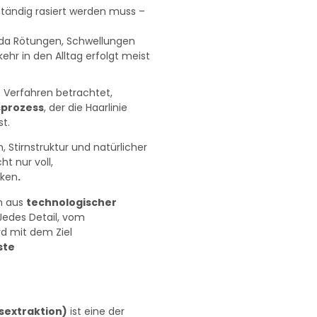
ständig rasiert werden muss –
da Rötungen, Schwellungen
ehr in den Alltag erfolgt meist
es Verfahren betrachtet,
sprozess
, der die Haarlinie
t.
, Stirnstruktur und natürlicher
t nur voll,
rken
.
on aus
technologischer
edes Detail, vom
rd mit dem Ziel
ste
tsextraktion)
ist eine der