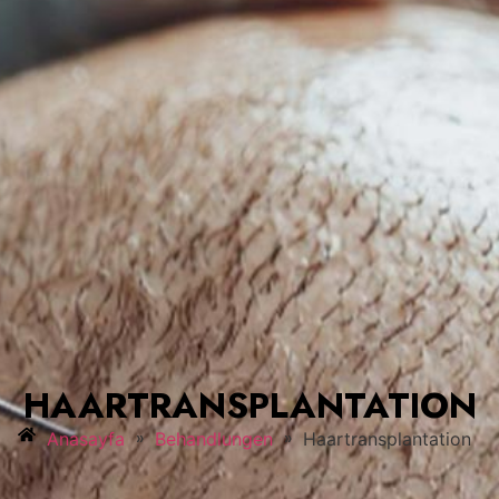
HAARTRANSPLANTATION
»
»
Anasayfa
Behandlungen
Haartransplantation