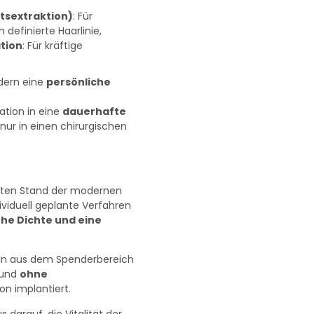
itsextraktion)
: Für
 definierte Haarlinie,
tion
: Für kräftige
ndern eine
persönliche
tation in eine
dauerhafte
nur in einen chirurgischen
sten Stand der modernen
ividuell geplante Verfahren
he Dichte und eine
zeln aus dem Spenderbereich
und
ohne
on implantiert.
darauf, die Vitalität der