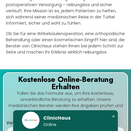
postoperativen Versorgung – reibungslos und sicher
verläuft. Ihre Mission ist es, jedem Patienten zu helfen,
sich während seiner medizinischen Reise in der Türkei
informiert, sicher und wohl zu fühlen.
Ob Sie für eine Wirbelsäulenoperation, eine orthopädische
Behandlung oder einen kosmetischen Eingriff hier sind, die
Berater von ClinicHaus stehen Ihnen bei jedem Schritt zur
Seite und machen Ihr Erlebnis wirklich reibungslos.
Kostenlose Online-Beratung
Erhalten
Füllen Sie das Formular aus, um Ihre kostenlose,
unverbindliche Beratung zu erhalten. Unsere
medizinischen Berater werden Ihre Angaben prüfen und
sich so schnell wie möglich mit einer persönlichen
×
ClinicHaus
Beratung bei Ihnen melden.
Vorname & Nachname
Online