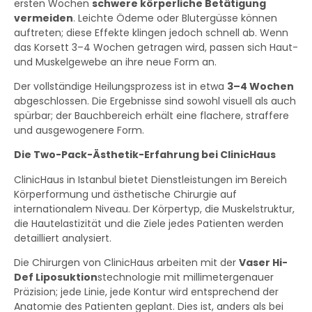
ersten Wochen
schwere körperliche Betätigung
vermeiden
. Leichte Ödeme oder Blutergüsse können
auftreten; diese Effekte klingen jedoch schnell ab. Wenn
das Korsett 3–4 Wochen getragen wird, passen sich Haut-
und Muskelgewebe an ihre neue Form an.
Der vollständige Heilungsprozess ist in etwa
3–4 Wochen
abgeschlossen. Die Ergebnisse sind sowohl visuell als auch
spürbar; der Bauchbereich erhält eine flachere, straffere
und ausgewogenere Form.
Die Two-Pack-Ästhetik-Erfahrung bei ClinicHaus
ClinicHaus in Istanbul bietet Dienstleistungen im Bereich
Körperformung und ästhetische Chirurgie auf
internationalem Niveau. Der Körpertyp, die Muskelstruktur,
die Hautelastizität und die Ziele jedes Patienten werden
detailliert analysiert.
Die Chirurgen von ClinicHaus arbeiten mit der
Vaser Hi-
Def Liposuktion
stechnologie mit millimetergenauer
Präzision; jede Linie, jede Kontur wird entsprechend der
Anatomie des Patienten geplant. Dies ist, anders als bei