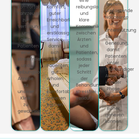
mit
mit
eine
bieten
komfortablen
Komfort,
reibungslose
umfassende
Fahrzeugen
guter
und
Nachsorge
zur
Erreichbarkeit
klare
und
Verfügung,
und
Kommunikation
Unterstützung
um
erstklassigem
zwischen
bei der
allen
Service,
Ärzten
Genesung,
Patienten
damit
und
damit
eine
sich
Patienten,
Patienten
stressfreie
die
sodass
unter
und
Patienten
jeder
fachkundiger
reibungslose
gut
Schritt
Anleitung
Anreise
erholen
der
in jeder
zu
und
Behandlung
Phase
unserer
komfortabel
stressfrei
bequem
Klinik
genesen
verläuft.
und
zu
können.
sicher
gewährleisten.
genesen
können.