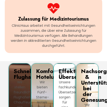
Zulassung für Medizintourismus
ClinicHaus arbeitet mit Gesundheitseinrichtungen
zusammen, die über eine Zulassung für
Medizintourismus verfügen. Alle Behandlungen
werden in akkreditierten Gesundheitseinrichtungen
durchgeführt.
Schneller
Komfortable
Effektives
Nachsorg
Flughafentransfer
Hotelunterkunft
Übersetzerteam
&
Unterstüt
Wir
Wir
Unsere
bei
stellen
bieten
fachkundigen
freundliche
Fünf-
Übersetzer
der
Flughafen-
Sterne-
sorgen
Genesun
Chauffeure
Hotels
für
Wir