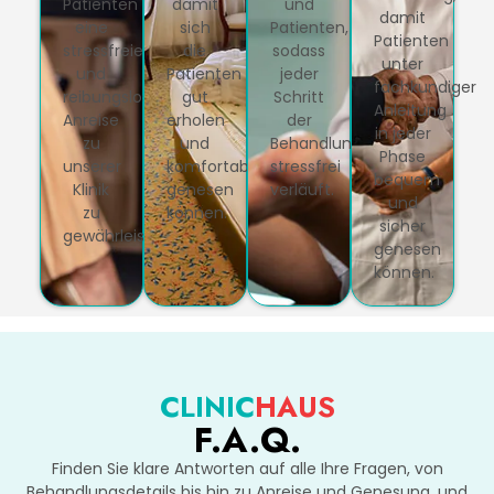
Patienten
damit
und
damit
eine
sich
Patienten,
Patienten
stressfreie
die
sodass
unter
und
Patienten
jeder
fachkundiger
reibungslose
gut
Schritt
Anleitung
Anreise
erholen
der
in jeder
zu
und
Behandlung
Phase
unserer
komfortabel
stressfrei
bequem
Klinik
genesen
verläuft.
und
zu
können.
sicher
gewährleisten.
genesen
können.
CLINIC
HAUS
F.A.Q.
Finden Sie klare Antworten auf alle Ihre Fragen, von
Behandlungsdetails bis hin zu Anreise und Genesung, und