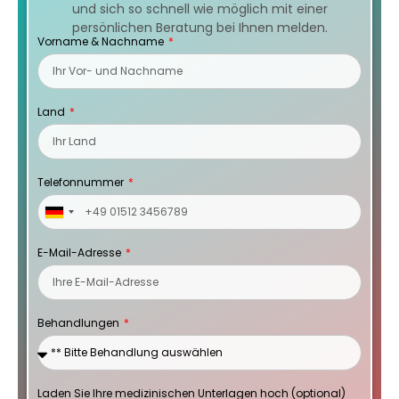
und sich so schnell wie möglich mit einer
persönlichen Beratung bei Ihnen melden.
Vorname & Nachname
Land
Telefonnummer
Germany
+49
E-Mail-Adresse
Behandlungen
Laden Sie Ihre medizinischen Unterlagen hoch (optional)