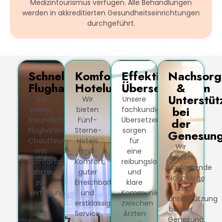
Medizintourismus verfügen. Alle Behandlungen
werden in akkreditierten Gesundheitseinrichtungen
durchgeführt.
Schneller
Komfortable
Effektives
Nachsorg
Flughafentransfer
Hotelunterkunft
Übersetzerteam
&
Unterstüt
Wir
Wir
Unsere
bei
stellen
bieten
fachkundigen
freundliche
Fünf-
Übersetzer
der
Flughafen-
Sterne-
sorgen
Genesun
Chauffeure
Hotels
für
Wir
mit
mit
eine
bieten
komfortablen
Komfort,
reibungslose
umfassende
Fahrzeugen
guter
und
Nachsorge
zur
Erreichbarkeit
klare
und
Verfügung,
und
Kommunikation
Unterstützung
um
erstklassigem
zwischen
bei der
allen
Service,
Ärzten
Genesung,