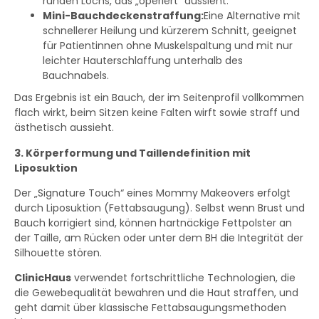
runden Lochs, das „operiert“ aussieht.
Mini-Bauchdeckenstraffung:
Eine Alternative mit
schnellerer Heilung und kürzerem Schnitt, geeignet
für Patientinnen ohne Muskelspaltung und mit nur
leichter Hauterschlaffung unterhalb des
Bauchnabels.
Das Ergebnis ist ein Bauch, der im Seitenprofil vollkommen
flach wirkt, beim Sitzen keine Falten wirft sowie straff und
ästhetisch aussieht.
3. Körperformung und Taillendefinition mit
Liposuktion
Der „Signature Touch“ eines Mommy Makeovers erfolgt
durch Liposuktion (Fettabsaugung). Selbst wenn Brust und
Bauch korrigiert sind, können hartnäckige Fettpolster an
der Taille, am Rücken oder unter dem BH die Integrität der
Silhouette stören.
ClinicHaus
verwendet fortschrittliche Technologien, die
die Gewebequalität bewahren und die Haut straffen, und
geht damit über klassische Fettabsaugungsmethoden