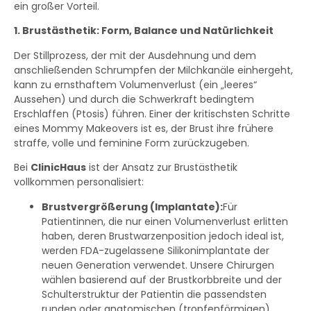
ein großer Vorteil.
1. Brustästhetik: Form, Balance und Natürlichkeit
Der Stillprozess, der mit der Ausdehnung und dem
anschließenden Schrumpfen der Milchkanäle einhergeht,
kann zu ernsthaftem Volumenverlust (ein „leeres“
Aussehen) und durch die Schwerkraft bedingtem
Erschlaffen (Ptosis) führen. Einer der kritischsten Schritte
eines Mommy Makeovers ist es, der Brust ihre frühere
straffe, volle und feminine Form zurückzugeben.
Bei
ClinicHaus
ist der Ansatz zur Brustästhetik
vollkommen personalisiert:
Brustvergrößerung (Implantate):
Für
Patientinnen, die nur einen Volumenverlust erlitten
haben, deren Brustwarzenposition jedoch ideal ist,
werden FDA-zugelassene Silikonimplantate der
neuen Generation verwendet. Unsere Chirurgen
wählen basierend auf der Brustkorbbreite und der
Schulterstruktur der Patientin die passendsten
runden oder anatomischen (tropfenförmigen)