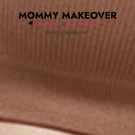
MOMMY MAKEOVER
»
»
Startseite
Behandlungen
Mommy Makeover