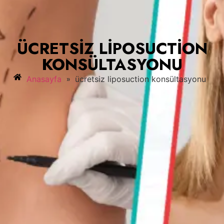
ÜCRETSIZ LIPOSUCTION
KONSÜLTASYONU
»
Anasayfa
ücretsiz liposuction konsültasyonu