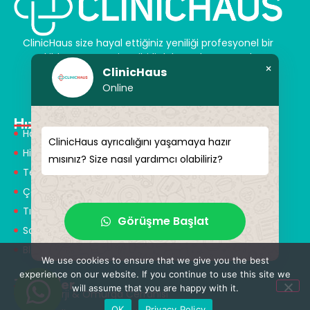
ClinicHaus size hayal ettiğiniz yeniliği profesyonel bir
şekilde sunar ve size sihirli dokunuşlar vaat eder.
×
ClinicHaus
Kendinize yeni bir “siz” kazandırın.
Online
Hızlı Menü
Hakkımızda
ClinicHaus ayrıcalığını yaşamaya hazır
Hizmetlerimiz
mısınız? Size nasıl yardımcı olabiliriz?
Tedaviler
Çözüm Ortakları
Tıbbi Tanışmanlar
Görüşme Başlat
Sağlık Turizmi
Blog
We use cookies to ensure that we give you the best
experience on our website. If you continue to use this site we
Tedaviler
will assume that you are happy with it.
Nöroşirürji & Omurga Cerrahisi
OK
Privacy Policy