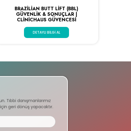
BRAZILIAN BUTT LIFT (BBL)
GÜVENLIK & SONUÇLAR |
CLINICHAUS GÜVENCESI
DETAYLI BILGI AL
un. Tıbbi danışmanlarımız
için geri dönüş yapacaktır.