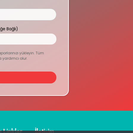
eğe Bağlı)
aporlarınızı yükleyin. Tüm
a yardımcı olur.
ı Linkler
İletişim