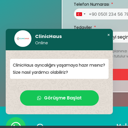
Telefon Numarası
Turkey
+90
Tedaviler
×
ClinicHaus
Online
Kişiselleştirilmiş tedavi planını
dosyalar kesinlikle gizli tutul
ClinicHaus ayrıcalığını yaşamaya hazır mısınız?
Size nasıl yardımcı olabiliriz?
Görüşme Başlat
Hızl