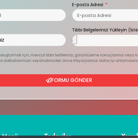
E-posta Adresi
Tıbbi Belgelerinizi Yükleyin (İst
zı oluşturmak için, mevcut tıbbi testlerinizi, görüntüleme sonuçlarınızı veya r
ur ve doktorlarımızın seyahatinizden önce ihtiyaçlarınızı daha iyi anlamasın
FORMU GÖNDER
ı Menü
Tedaviler
Yararl