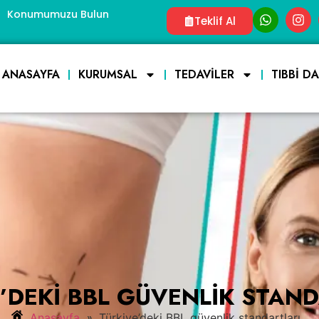
Konumumuzu Bulun
Teklif Al
ANASAYFA
KURUMSAL
TEDAVILER
TIBBI D
’DEKI BBL GÜVENLIK STAN
»
Anasayfa
Türkiye’deki BBL güvenlik standartları