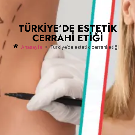
TÜRKIYE’DE ESTETIK
CERRAHI ETIĞI
»
Anasayfa
Türkiye’de estetik cerrahi etiği