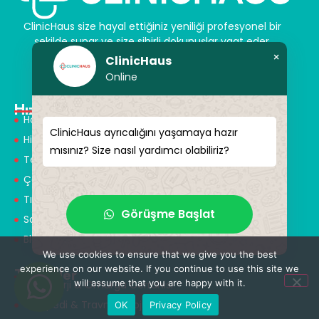
ClinicHaus size hayal ettiğiniz yeniliği profesyonel bir
şekilde sunar ve size sihirli dokunuşlar vaat eder.
Kendinize yeni bir “siz” kazandırın.
×
ClinicHaus
Online
Hızlı Menü
Hakkımızda
ClinicHaus ayrıcalığını yaşamaya hazır
Hizmetlerimiz
mısınız? Size nasıl yardımcı olabiliriz?
Tedaviler
Çözüm Ortakları
Tıbbi Tanışmanlar
Görüşme Başlat
Sağlık Turizmi
Blog
We use cookies to ensure that we give you the best
experience on our website. If you continue to use this site we
Tedaviler
will assume that you are happy with it.
Nöroşirürji & Omurga Cerrahisi
Ortopedi & Travmatoloji
OK
Privacy Policy