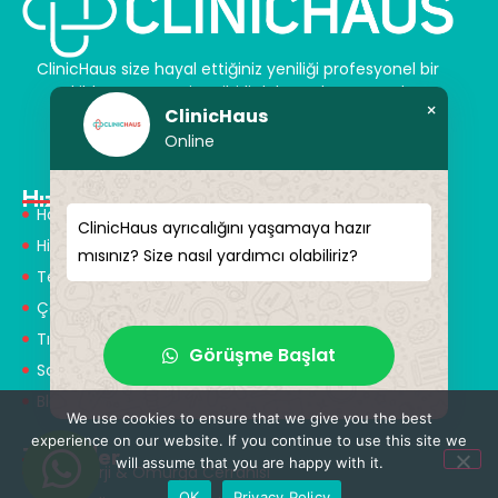
ClinicHaus size hayal ettiğiniz yeniliği profesyonel bir
şekilde sunar ve size sihirli dokunuşlar vaat eder.
×
ClinicHaus
Kendinize yeni bir “siz” kazandırın.
Online
Hızlı Menü
Hakkımızda
ClinicHaus ayrıcalığını yaşamaya hazır
Hizmetlerimiz
mısınız? Size nasıl yardımcı olabiliriz?
Tedaviler
Çözüm Ortakları
Tıbbi Tanışmanlar
Görüşme Başlat
Sağlık Turizmi
Blog
We use cookies to ensure that we give you the best
experience on our website. If you continue to use this site we
Tedaviler
will assume that you are happy with it.
Nöroşirürji & Omurga Cerrahisi
OK
Privacy Policy