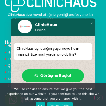
ClinicHaus size hayal ettiğiniz yeniliği profesyonel bir
şekilde sunar ve size sihirli dokunuşlar vaat eder.
×
ClinicHaus
Kendinize yeni bir “siz” kazandırın.
Online
Hızlı Menü
Hakkımızda
ClinicHaus ayrıcalığını yaşamaya hazır
Hizmetlerimiz
mısınız? Size nasıl yardımcı olabiliriz?
Tedaviler
Çözüm Ortakları
Tıbbi Tanışmanlar
Görüşme Başlat
Sağlık Turizmi
Blog
We use cookies to ensure that we give you the best
experience on our website. If you continue to use this site we
Tedaviler
will assume that you are happy with it.
Nöroşirürji & Omurga Cerrahisi
OK
Privacy Policy