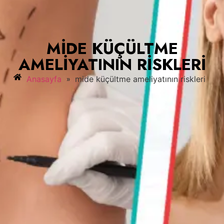
MIDE KÜÇÜLTME
AMELIYATININ RISKLERI
»
Anasayfa
mide küçültme ameliyatının riskleri