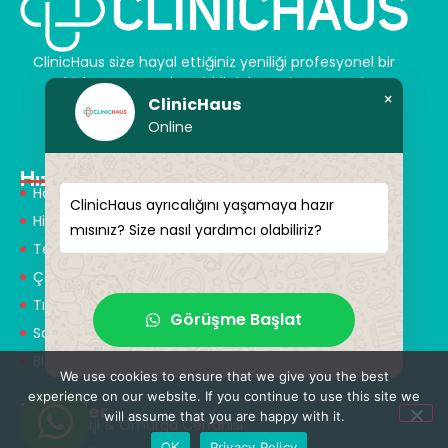
ClinicHaus size hayal ettiğiniz yeniliği profesyonel bir
şekilde sunar ve size sihirli dokunuşlar vaat eder.
×
ClinicHaus
Kendinize yeni bir “siz” kazandırın.
Online
Hızlı Menü
Hakkımızda
ClinicHaus ayrıcalığını yaşamaya hazır
Hizmetlerimiz
mısınız? Size nasıl yardımcı olabiliriz?
Tedaviler
Çözüm Ortakları
Tıbbi Tanışmanlar
Görüşme Başlat
Sağlık Turizmi
Blog
We use cookies to ensure that we give you the best
experience on our website. If you continue to use this site we
Tedaviler
will assume that you are happy with it.
Nöroşirürji & Omurga Cerrahisi
OK
Privacy Policy