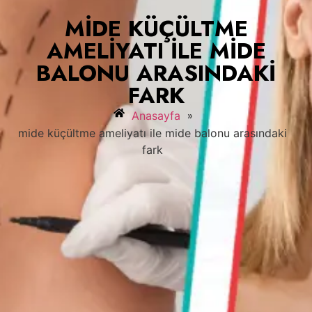
MIDE KÜÇÜLTME
AMELIYATI ILE MIDE
BALONU ARASINDAKI
FARK
»
Anasayfa
mide küçültme ameliyatı ile mide balonu arasındaki
fark