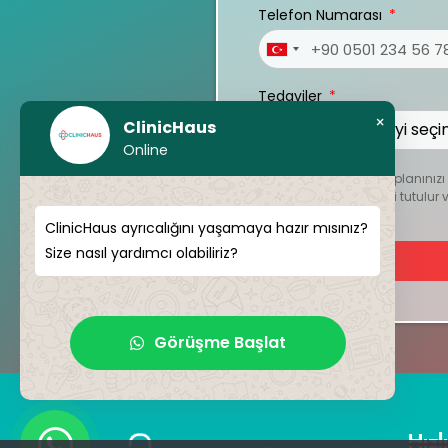
Telefon Numarası
Turkey
+90
Tedaviler
×
ClinicHaus
Online
Kişiselleştirilmiş tedavi planını
dosyalar kesinlikle gizli tutul
ClinicHaus ayrıcalığını yaşamaya hazır mısınız?
Size nasıl yardımcı olabiliriz?
Görüşme Başlat
Hızl