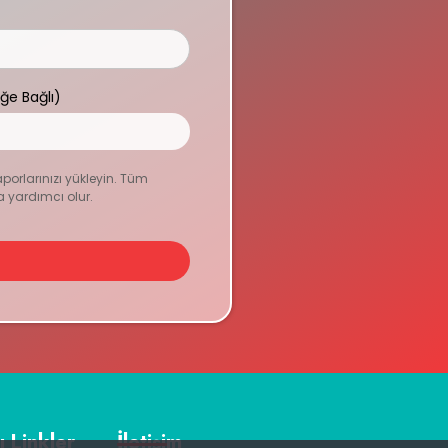
eğe Bağlı)
aporlarınızı yükleyin. Tüm
a yardımcı olur.
ı Linkler
İletişim