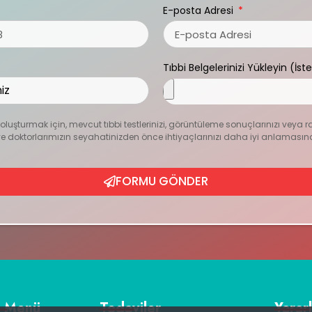
E-posta Adresi
Tıbbi Belgelerinizi Yükleyin (İst
zı oluşturmak için, mevcut tıbbi testlerinizi, görüntüleme sonuçlarınızı veya r
ur ve doktorlarımızın seyahatinizden önce ihtiyaçlarınızı daha iyi anlamasın
FORMU GÖNDER
ı Menü
Tedaviler
Yararl