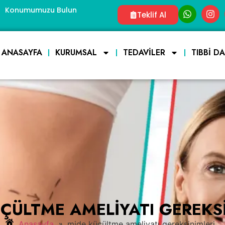
Konumumuzu Bulun
Teklif Al
ANASAYFA
KURUMSAL
TEDAVILER
TIBBI D
ÇÜLTME AMELIYATI GEREKS
»
Anasayfa
mide küçültme ameliyatı gereksinimleri