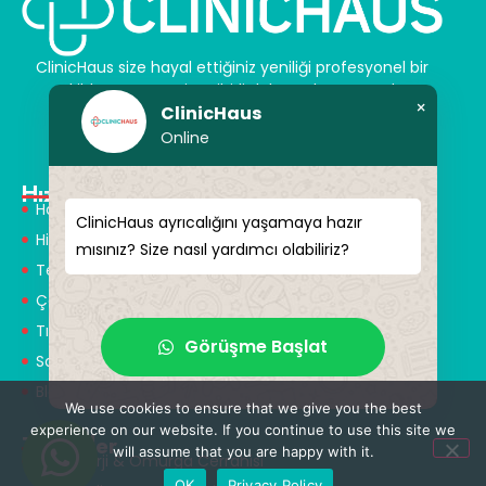
ClinicHaus size hayal ettiğiniz yeniliği profesyonel bir
şekilde sunar ve size sihirli dokunuşlar vaat eder.
×
ClinicHaus
Kendinize yeni bir “siz” kazandırın.
Online
Hızlı Menü
Hakkımızda
ClinicHaus ayrıcalığını yaşamaya hazır
Hizmetlerimiz
mısınız? Size nasıl yardımcı olabiliriz?
Tedaviler
Çözüm Ortakları
Tıbbi Tanışmanlar
Görüşme Başlat
Sağlık Turizmi
Blog
We use cookies to ensure that we give you the best
experience on our website. If you continue to use this site we
Tedaviler
will assume that you are happy with it.
Nöroşirürji & Omurga Cerrahisi
OK
Privacy Policy