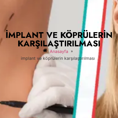
IMPLANT VE KÖPRÜLERIN
KARŞILAŞTIRILMASI
»
Anasayfa
implant ve köprülerin karşılaştırılması