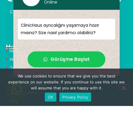
Online
ClinicHaus size hayal ettiğiniz yeniliği profesyonel bir
şekilde sunar ve size sihirli dokunuşlar vaat eder.
Kendinize yeni bir “siz” kazandırın.
ClinicHaus ayrıcalığını yaşamaya hazır
mısınız? Size nasıl yardımcı olabiliriz?
Hızlı Menü
Hakkımızda
Görüşme Başlat
Hizmetlerimiz
Tedaviler
Çözüm Ortakları
We use cookies to ensure that we give you the best
experience on our website. If you continue to use this site we
Tıbbi Tanışmanlar
will assume that you are happy with it.
Sağlık Turizmi
OK
Privacy Policy
Blog
Tedaviler
Nöroşirürji & Omurga Cerrahisi
Ortopedi & Travmatoloji