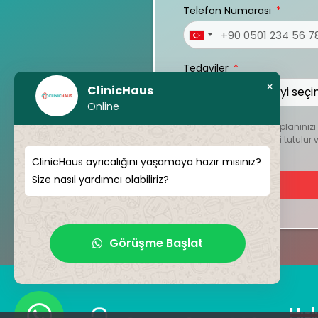
Telefon Numarası
Turkey
+90
Tedaviler
×
ClinicHaus
Online
Kişiselleştirilmiş tedavi planını
dosyalar kesinlikle gizli tutul
ClinicHaus ayrıcalığını yaşamaya hazır mısınız?
Size nasıl yardımcı olabiliriz?
Görüşme Başlat
Hızl