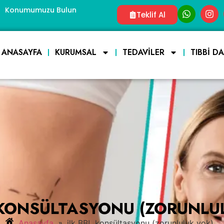
Konumumuzu Bulun
Teklif Al
ANASAYFA
KURUMSAL
TEDAVILER
TIBBI D
 KONSÜLTASYONU (ZORUNLU
»
Anasayfa
ilk BBL konsültasyonu (zorunluluk yok)