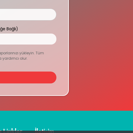
eğe Bağlı)
aporlarınızı yükleyin. Tüm
a yardımcı olur.
ı Linkler
İletişim