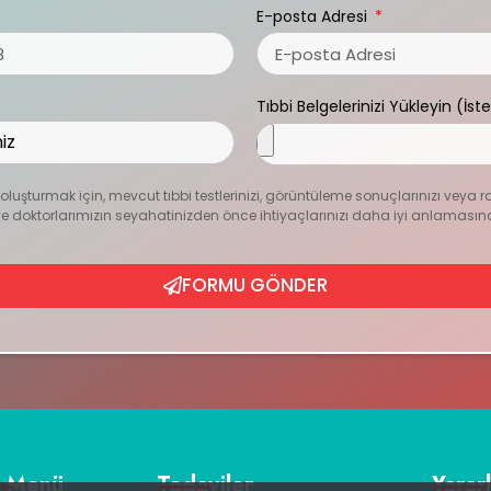
E-posta Adresi
Tıbbi Belgelerinizi Yükleyin (İst
zı oluşturmak için, mevcut tıbbi testlerinizi, görüntüleme sonuçlarınızı veya r
ur ve doktorlarımızın seyahatinizden önce ihtiyaçlarınızı daha iyi anlamasın
FORMU GÖNDER
ı Menü
Tedaviler
Yararl