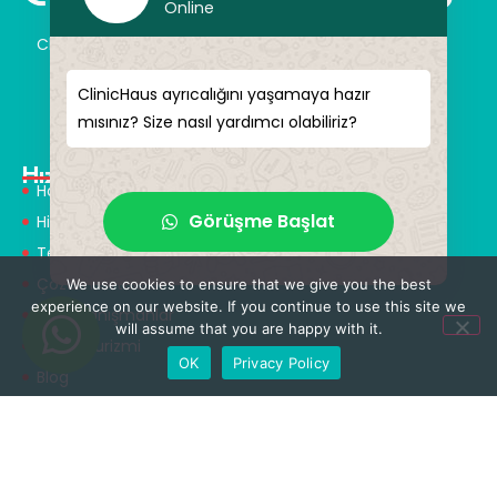
Online
ClinicHaus size hayal ettiğiniz yeniliği profesyonel bir
şekilde sunar ve size sihirli dokunuşlar vaat eder.
Kendinize yeni bir “siz” kazandırın.
ClinicHaus ayrıcalığını yaşamaya hazır
mısınız? Size nasıl yardımcı olabiliriz?
Hızlı Menü
Hakkımızda
Görüşme Başlat
Hizmetlerimiz
Tedaviler
Çözüm Ortakları
We use cookies to ensure that we give you the best
experience on our website. If you continue to use this site we
Tıbbi Tanışmanlar
will assume that you are happy with it.
Sağlık Turizmi
OK
Privacy Policy
Blog
Tedaviler
Nöroşirürji & Omurga Cerrahisi
Ortopedi & Travmatoloji