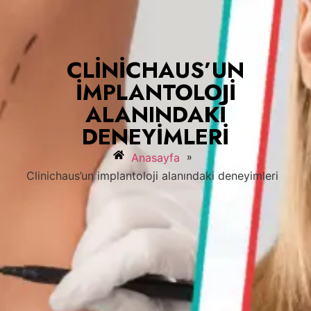
CLINICHAUS’UN
IMPLANTOLOJI
ALANINDAKI
DENEYIMLERI
»
Anasayfa
Clinichaus’un implantoloji alanındaki deneyimleri