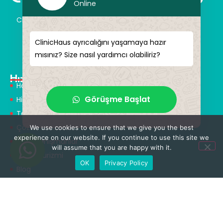
Online
ClinicHaus size hayal ettiğiniz yeniliği profesyonel bir
şekilde sunar ve size sihirli dokunuşlar vaat eder.
Kendinize yeni bir “siz” kazandırın.
ClinicHaus ayrıcalığını yaşamaya hazır
mısınız? Size nasıl yardımcı olabiliriz?
Hızlı Menü
Hakkımızda
Görüşme Başlat
Hizmetlerimiz
Tedaviler
Çözüm Ortakları
We use cookies to ensure that we give you the best
experience on our website. If you continue to use this site we
Tıbbi Tanışmanlar
will assume that you are happy with it.
Sağlık Turizmi
OK
Privacy Policy
Blog
Tedaviler
Nöroşirürji & Omurga Cerrahisi
Ortopedi & Travmatoloji