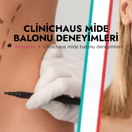
CLINICHAUS MIDE
BALONU DENEYIMLERI
»
Anasayfa
Clinichaus mide balonu deneyimleri