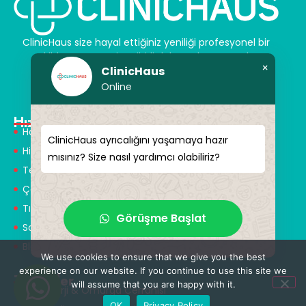
ClinicHaus size hayal ettiğiniz yeniliği profesyonel bir
şekilde sunar ve size sihirli dokunuşlar vaat eder.
×
ClinicHaus
Kendinize yeni bir “siz” kazandırın.
Online
Hızlı Menü
Hakkımızda
ClinicHaus ayrıcalığını yaşamaya hazır
Hizmetlerimiz
mısınız? Size nasıl yardımcı olabiliriz?
Tedaviler
Çözüm Ortakları
Tıbbi Tanışmanlar
Görüşme Başlat
Sağlık Turizmi
Blog
We use cookies to ensure that we give you the best
experience on our website. If you continue to use this site we
Tedaviler
will assume that you are happy with it.
Nöroşirürji & Omurga Cerrahisi
OK
Privacy Policy