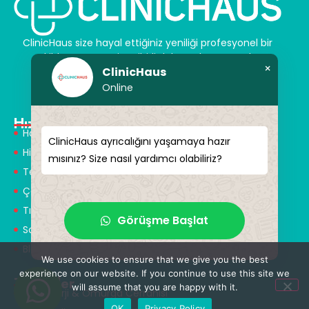
ClinicHaus size hayal ettiğiniz yeniliği profesyonel bir
şekilde sunar ve size sihirli dokunuşlar vaat eder.
×
ClinicHaus
Kendinize yeni bir “siz” kazandırın.
Online
Hızlı Menü
Hakkımızda
ClinicHaus ayrıcalığını yaşamaya hazır
Hizmetlerimiz
mısınız? Size nasıl yardımcı olabiliriz?
Tedaviler
Çözüm Ortakları
Tıbbi Tanışmanlar
Görüşme Başlat
Sağlık Turizmi
Blog
We use cookies to ensure that we give you the best
experience on our website. If you continue to use this site we
Tedaviler
will assume that you are happy with it.
Nöroşirürji & Omurga Cerrahisi
OK
Privacy Policy