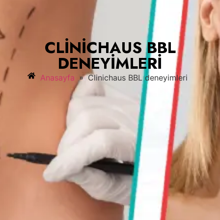
CLINICHAUS BBL
DENEYIMLERI
»
Anasayfa
Clinichaus BBL deneyimleri