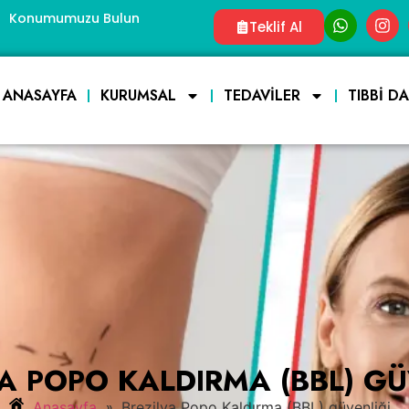
Konumumuzu Bulun
Teklif Al
ANASAYFA
KURUMSAL
TEDAVILER
TIBBI D
YA POPO KALDIRMA (BBL) GÜ
»
Anasayfa
Brezilya Popo Kaldırma (BBL) güvenliği