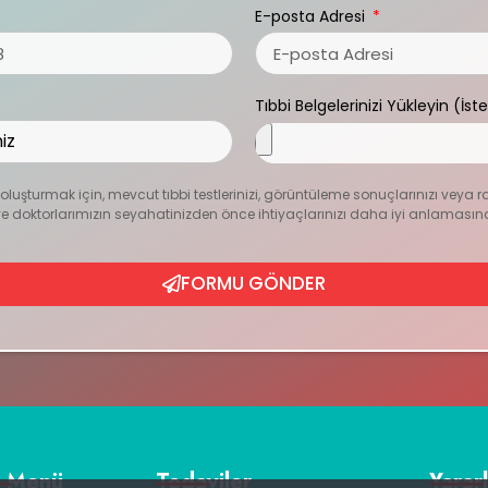
E-posta Adresi
Tıbbi Belgelerinizi Yükleyin (İst
zı oluşturmak için, mevcut tıbbi testlerinizi, görüntüleme sonuçlarınızı veya r
ur ve doktorlarımızın seyahatinizden önce ihtiyaçlarınızı daha iyi anlamasın
FORMU GÖNDER
ı Menü
Tedaviler
Yararl