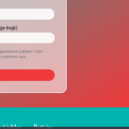
eğe Bağlı)
aporlarınızı yükleyin. Tüm
a yardımcı olur.
ı Linkler
İletişim