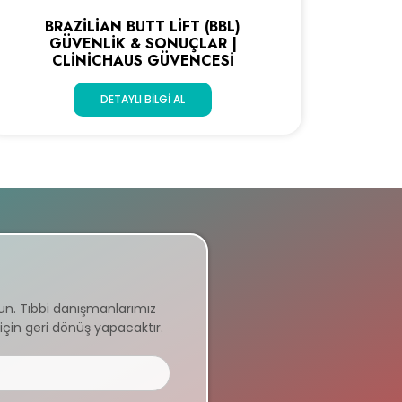
BRAZILIAN BUTT LIFT (BBL)
GÜVENLIK & SONUÇLAR |
CLINICHAUS GÜVENCESI
DETAYLI BILGI AL
un. Tıbbi danışmanlarımız
için geri dönüş yapacaktır.