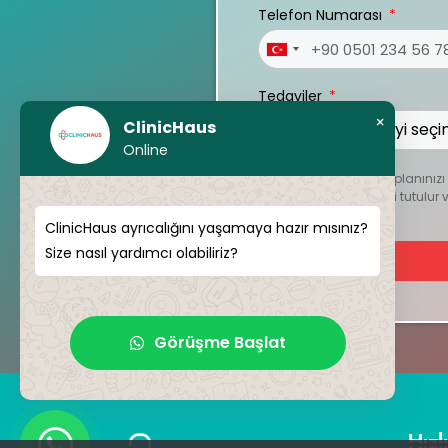
Telefon Numarası
Turkey
+90
Tedaviler
×
ClinicHaus
Online
Kişiselleştirilmiş tedavi planını
dosyalar kesinlikle gizli tutul
ClinicHaus ayrıcalığını yaşamaya hazır mısınız?
Size nasıl yardımcı olabiliriz?
Görüşme Başlat
Hızl