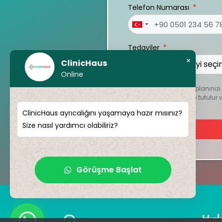
Telefon Numarası
Turkey
+90
Tedaviler
×
ClinicHaus
Online
Kişiselleştirilmiş tedavi planını
dosyalar kesinlikle gizli tutul
ClinicHaus ayrıcalığını yaşamaya hazır mısınız?
Size nasıl yardımcı olabiliriz?
Görüşme Başlat
Hızl