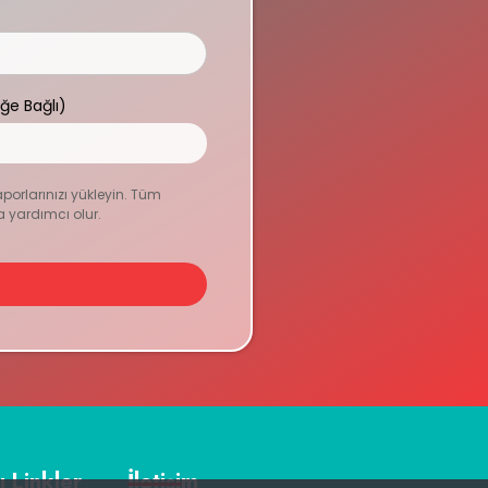
eğe Bağlı)
aporlarınızı yükleyin. Tüm
a yardımcı olur.
ı Linkler
İletişim