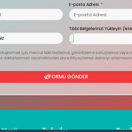
E-posta Adresi
Tıbbi Belgelerinizi Yükleyin (İst
zı oluşturmak için, mevcut tıbbi testlerinizi, görüntüleme sonuçlarınızı veya r
ur ve doktorlarımızın seyahatinizden önce ihtiyaçlarınızı daha iyi anlamasın
FORMU GÖNDER
ı Menü
Tedaviler
Yararl