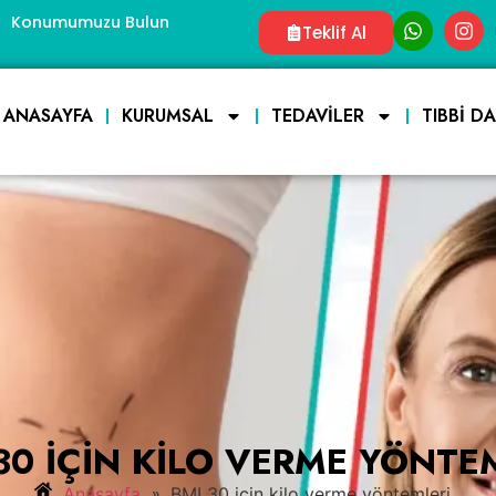
Konumumuzu Bulun
Teklif Al
ANASAYFA
KURUMSAL
TEDAVILER
TIBBI D
30 IÇIN KILO VERME YÖNTE
»
Anasayfa
BMI 30 için kilo verme yöntemleri