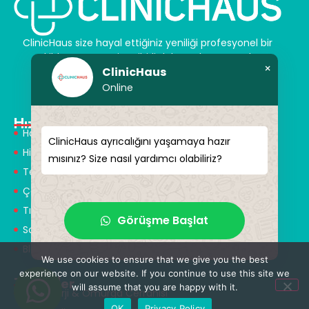
ClinicHaus size hayal ettiğiniz yeniliği profesyonel bir
şekilde sunar ve size sihirli dokunuşlar vaat eder.
×
ClinicHaus
Kendinize yeni bir “siz” kazandırın.
Online
Hızlı Menü
Hakkımızda
ClinicHaus ayrıcalığını yaşamaya hazır
Hizmetlerimiz
mısınız? Size nasıl yardımcı olabiliriz?
Tedaviler
Çözüm Ortakları
Tıbbi Tanışmanlar
Görüşme Başlat
Sağlık Turizmi
Blog
We use cookies to ensure that we give you the best
experience on our website. If you continue to use this site we
Tedaviler
will assume that you are happy with it.
Nöroşirürji & Omurga Cerrahisi
OK
Privacy Policy