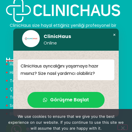
ClinicHaus size hayal ettiğiniz yeniliği profesyonel bir
şekilde sunar ve size sihirli dokunuşlar vaat eder.
×
ClinicHaus
Kendinize yeni bir “siz” kazandırın.
Online
Hızlı Menü
Hakkımızda
ClinicHaus ayrıcalığını yaşamaya hazır
Hizmetlerimiz
mısınız? Size nasıl yardımcı olabiliriz?
Tedaviler
Çözüm Ortakları
Tıbbi Tanışmanlar
Görüşme Başlat
Sağlık Turizmi
Blog
We use cookies to ensure that we give you the best
experience on our website. If you continue to use this site we
Tedaviler
will assume that you are happy with it.