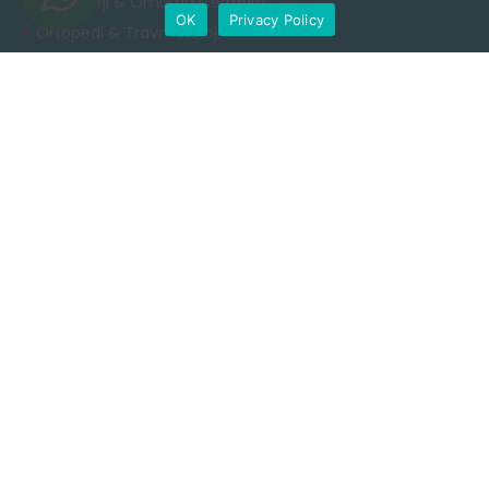
Nöroşirürji & Omurga Cerrahisi
OK
Privacy Policy
Ortopedi & Travmatoloji
Estetik Cerrahi
Obezite Cerrahisi
Rinoplasti
Diş Bakımı
Yararlı Linkler
Gizlilik Politikası
Şartlar ve Koşullar
Çerez Politikası
Kullanım Koşulları
İletişim
+90 549 616 07 15
info@clinichaus.com
Vecihi Hürkuş St, Tayakadın Nghbd, No:11/3, Arnavutkoy,
Istanbul, Türkiye