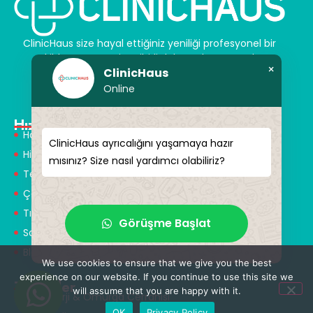
ClinicHaus size hayal ettiğiniz yeniliği profesyonel bir
şekilde sunar ve size sihirli dokunuşlar vaat eder.
×
ClinicHaus
Kendinize yeni bir “siz” kazandırın.
Online
Hızlı Menü
Hakkımızda
ClinicHaus ayrıcalığını yaşamaya hazır
Hizmetlerimiz
mısınız? Size nasıl yardımcı olabiliriz?
Tedaviler
Çözüm Ortakları
Tıbbi Tanışmanlar
Görüşme Başlat
Sağlık Turizmi
Blog
We use cookies to ensure that we give you the best
experience on our website. If you continue to use this site we
Tedaviler
will assume that you are happy with it.
Nöroşirürji & Omurga Cerrahisi
OK
Privacy Policy