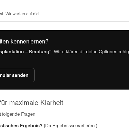
st. Wir warten auf dich.
eiten kennenlernen?
splantation – Beratung“
. Wir erklären dir deine Optionen ruhi
mular senden
für maximale Klarheit
t folgende Fragen:
listisches Ergebnis?
(Da Ergebnisse variieren.)