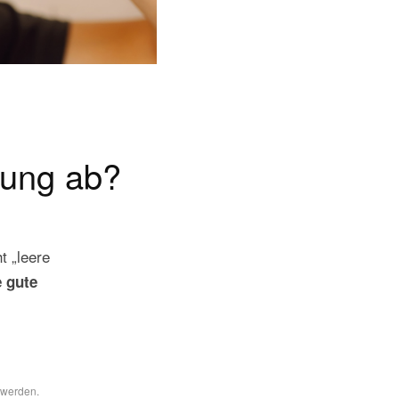
tung ab?
t „leere
e gute
 werden.