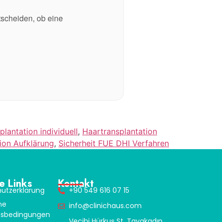
tscheiden, ob eine
lantation individuell
,
Haartransplantation
ion Aufklärung
,
Sicherheit FUE DHI Verfahren
e Links
Kontakt
utzerklärung
+90 549 616 07 15
ne
info@clinichaus.com
tsbedingungen
Vecihi Hürkuş St, Tayakadın