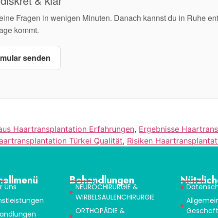
diskret & klar
deine Fragen in wenigen Minuten. Danach kannst du in Ruhe en
frage kommt.
mular senden
haus Haartransplantation Erfahrungen
,
Ergebnisse Haartransp
aartransplantation Türkei Qualität
,
Risiken Haartransplantat
nellmenü
Behandlungen
Nützlich
r Uns
NEUROCHIRURGIE &
Datensch
WIRBELSÄULENCHIRURGIE
nstleistungen
Allgemei
ORTHOPÄDIE &
Geschäf
andlungen