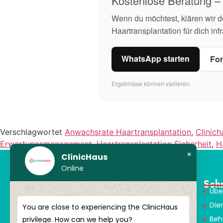
Kostenlose Beratung – 
Wenn du möchtest, klären wir 
Haartransplantation für dich in
WhatsApp starten
For
Ergebnisse können variieren.
Verschlagwortet
Anwachsrate Haartransplantation
,
Clinic
Erwartungsmanagement
,
Haartransplantation Sicherheit
,
H
×
ClinicHaus
Online
Sch
Übe
Die
You are close to experiencing the ClinicHaus
ClinicHaus bietet Ihnen die
Beh
privilege. How can we help you?
Innovation, von der Sie träumen,