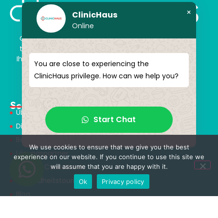
×
ClinicHaus
Online
ClinicHaus bietet Ihnen die Innovation, von der Sie
träumen, professionell und mit dem Versprechen,
Ihnen magische Akzente zu verleihen. Schenken Sie
You are close to experiencing the
sich selbst ein neues „Ich“.
ClinicHaus privilege. How can we help you?
Schnellmenü
Über Uns
Start Chat
Dienstleistungen
Behandlungen
We use cookies to ensure that we give you the best
Lösungspartner
experience on our website. If you continue to use this site we
Medical Consultants
will assume that you are happy with it.
Gesundheitstourismus
Ok
Privacy policy
Blog