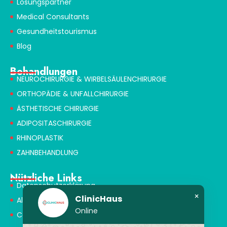
Lösungspartner
Medical Consultants
Gesundheitstourismus
Blog
Behandlungen
NEUROCHIRURGIE & WIRBELSÄULENCHIRURGIE
ORTHOPÄDIE & UNFALLCHIRURGIE
ÄSTHETISCHE CHIRURGIE
ADIPOSITASCHIRURGIE
RHINOPLASTIK
ZAHNBEHANDLUNG
Nützliche Links
Datenschutzerklärung
×
ClinicHaus
Allgemeine Geschäftsbedingungen
Online
Cookie-Richtlinie