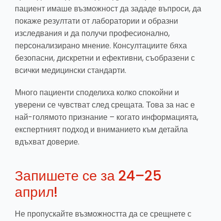
пациент имаше възможност да зададе въпроси, да
покаже резултати от лаборатории и образни
изследвания и да получи професионално,
персонализирано мнение. Консултациите бяха
безопасни, дискретни и ефективни, съобразени с
всички медицински стандарти.
Много пациенти споделиха колко спокойни и
уверени се чувстват след срещата. Това за нас е
най-голямото признание – когато информацията,
експертният подход и вниманието към детайла
вдъхват доверие.
Запишете се за 24–25
април!
Не пропускайте възможността да се срещнете с