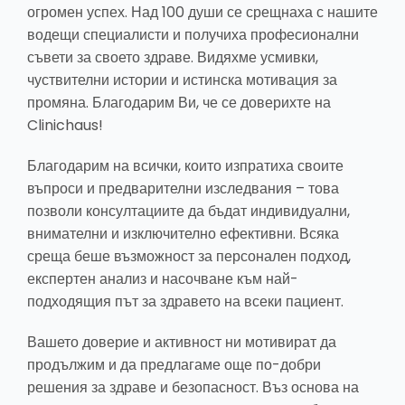
огромен успех. Над 100 души се срещнаха с нашите
водещи специалисти и получиха професионални
съвети за своето здраве. Видяхме усмивки,
чуствителни истории и истинска мотивация за
промяна. Благодарим Ви, че се доверихте на
Clinichaus!
Благодарим на всички, които изпратиха своите
въпроси и предварителни изследвания – това
позволи консултациите да бъдат индивидуални,
внимателни и изключително ефективни. Всяка
среща беше възможност за персонален подход,
експертен анализ и насочване към най-
подходящия път за здравето на всеки пациент.
Вашето доверие и активност ни мотивират да
продължим и да предлагаме още по-добри
решения за здраве и безопасност. Въз основа на