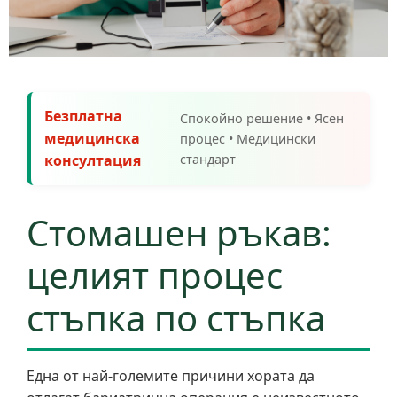
Безплатна
Спокойно решение • Ясен
медицинска
процес • Медицински
консултация
стандарт
Стомашен ръкав:
целият процес
стъпка по стъпка
Една от най-големите причини хората да