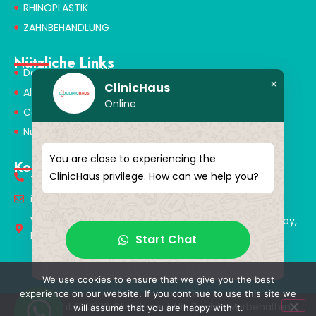
RHINOPLASTIK
ZAHNBEHANDLUNG
Nützliche Links
Datenschutzerklärung
×
ClinicHaus
Allgemeine Geschäftsbedingungen
Online
Cookie-Richtlinie
Nutzungsbedingungen
You are close to experiencing the
Kontakt
ClinicHaus privilege. How can we help you?
+90 549 616 07 15
info@clinichaus.com
Vecihi Hürkuş St, Tayakadın Nghbd, No:11/3, Arnavutkoy,
Istanbul, Türkiye
Start Chat
We use cookies to ensure that we give you the best
experience on our website. If you continue to use this site we
Copyright © 2026 ClinicHaus | Alle Rechte Vorbehalten.
will assume that you are happy with it.