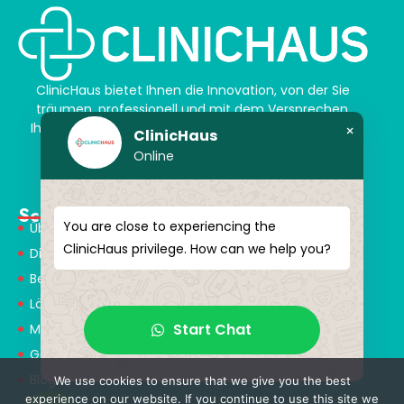
ClinicHaus bietet Ihnen die Innovation, von der Sie
träumen, professionell und mit dem Versprechen,
Ihnen magische Akzente zu verleihen. Schenken Sie
×
ClinicHaus
sich selbst ein neues „Ich“.
Online
Schnellmenü
You are close to experiencing the
Über Uns
ClinicHaus privilege. How can we help you?
Dienstleistungen
Behandlungen
Lösungspartner
Start Chat
Medical Consultants
Gesundheitstourismus
Blog
We use cookies to ensure that we give you the best
experience on our website. If you continue to use this site we