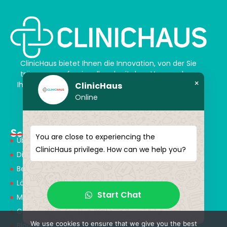
ClinicHaus bietet Ihnen die Innovation, von der Sie
träumen, professionell und mit dem Versprechen,
×
Ihnen magische Akzente zu verleihen. Schenken Sie
ClinicHaus
sich selbst ein neues „Ich“.
Online
Schnellmenü
You are close to experiencing the
Über Uns
ClinicHaus privilege. How can we help you?
Dienstleistungen
Behandlungen
Lösungspartner
Start Chat
Medical Consultants
Gesundheitstourismus
We use cookies to ensure that we give you the best
Blog