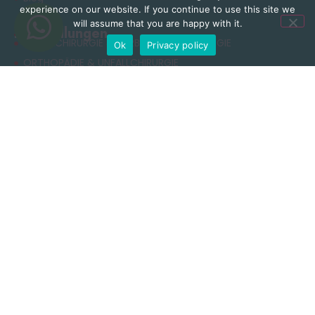
experience on our website. If you continue to use this site we
will assume that you are happy with it.
Behandlungen
NEUROCHIRURGIE & WIRBELSÄULENCHIRURGIE
Ok
Privacy policy
ORTHOPÄDIE & UNFALLCHIRURGIE
ÄSTHETISCHE CHIRURGIE
ADIPOSITASCHIRURGIE
RHINOPLASTIK
ZAHNBEHANDLUNG
Nützliche Links
Datenschutzerklärung
Allgemeine Geschäftsbedingungen
Cookie-Richtlinie
Nutzungsbedingungen
Kontakt
+90 549 616 07 15
info@clinichaus.com