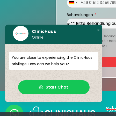
Germany
+49
Behandlungen
×
ClinicHaus
Um Ihren persönlichen Behandlu
Online
oder Berichte hoch, die Sie hab
Reise besser zu verstehen.
You are close to experiencing the ClinicHaus
privilege. How can we help you?
Start Chat
Sch
Übe